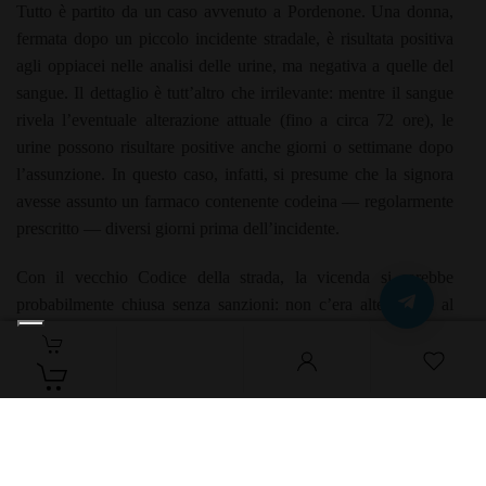
Tutto è partito da un caso avvenuto a Pordenone. Una donna,
fermata dopo un piccolo incidente stradale, è risultata positiva
agli oppiacei nelle analisi delle urine, ma negativa a quelle del
sangue. Il dettaglio è tutt’altro che irrilevante: mentre il sangue
rivela l’eventuale alterazione attuale (fino a circa 72 ore), le
urine possono risultare positive anche giorni o settimane dopo
l’assunzione. In questo caso, infatti, si presume che la signora
avesse assunto un farmaco contenente codeina — regolarmente
prescritto — diversi giorni prima dell’incidente.
Con il vecchio Codice della strada, la vicenda si sarebbe
probabilmente chiusa senza sanzioni: non c’era alterazione al
momento della guida. Ma con la nuova normativa, che ha
rimosso ogni riferimento allo “stato di alterazione psicofisica”,
la positività a un test — anche uno solo, anche non probante sul
piano temporale — è sufficiente per incorrere in pesanti
sanzioni: fino a 6.000 euro di multa, un anno di arresto e la
sospensione della patente fino a due anni.