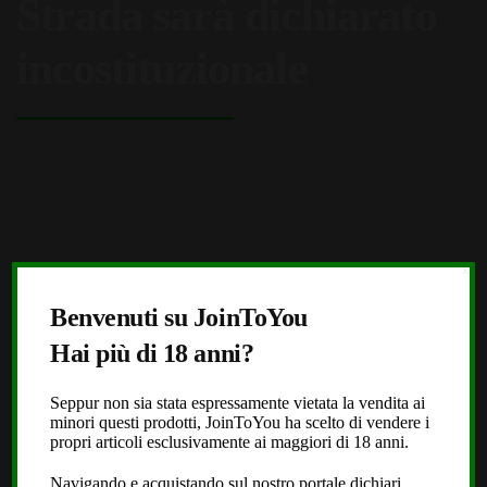
Strada sarà dichiarato
incostituzionale
X
Benvenuti su JoinToYou
Hai più di 18 anni?
Seppur non sia stata espressamente vietata la vendita ai
minori questi prodotti, JoinToYou ha scelto di vendere i
propri articoli esclusivamente ai maggiori di 18 anni.
Navigando e acquistando sul nostro portale dichiari