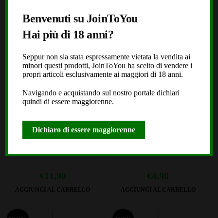
Benvenuti su JoinToYou
Hai più di 18 anni?
Seppur non sia stata espressamente vietata la vendita ai
minori questi prodotti, JoinToYou ha scelto di vendere i
propri articoli esclusivamente ai maggiori di 18 anni.
Navigando e acquistando sul nostro portale dichiari
quindi di essere maggiorenne.
Erba dei sogni – Calea
Valeriana (Valeriana
Dichiaro di essere maggiorenne
zacatechichi 25g
Officinalis) 35g
(649)
(302)
€
11,90
€
4,90
AGGIUNGI AL CARRELLO
AGGIUNGI AL CARRELLO