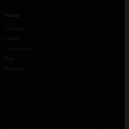
About
Chi siamo
Contatti
Lavora con noi
Blog
Recensioni
© 2025 Jointoyou.it All rights reserved.
Informazioni sul venditore: JOINTOYOU di Canabo srls - Via Dagnini