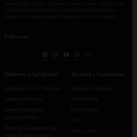
a
a
varianti.
varianti.
cannabis legale in Italia. Offriamo consegne anonime, rapide e sicure
Le
€479,00
Le
€51,35
di prodotti derivati dalla canapa, con l'obiettivo di promuovere il
opzioni
opzioni
commercio e le legalizzazione di questa pianta sacra e millenaria.
possono
possono
essere
essere
Follow us
scelte
scelte
nella
nella
pagina
pagina
del
del
prodotto
prodotto
Delivery e Spedizioni
Termini e Condizioni
Spedizione 24h in Tutta Italia
Termini e Condizioni
Shipping to Europe
Cookie Policy
Delivery Bologna &
Privacy Policy
Hinterland 45min
FAQ
Delivery San Benedetto del
Zone e Orari
Tronto & dintorni 45min