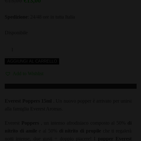
Il
Il
€
15,00
€
13,00
prezzo
prezzo
Spedizione
: 24/48 ore in tutta Italia
originale
attuale
era:
è:
Disponibile
€15,00.
€13,00.
POPPER
EVEREST
AGGIUNGI AL CARRELLO
-
Nitrito
Add to Wishlist
di
Amile
e
Everest Poppers 15ml
. Un nuovo popper è arrivato per unirsi
Propile
alla famiglia Everest Aromas.
-
15ml
Everest
Poppers
, un intenso afrodisiaco composto al 50%
di
quantità
nitrito di amile
e al 50%
di nitrito di propile
che ti regalerà
notti intense, due gusti = doppio piacere! I
popper Everest