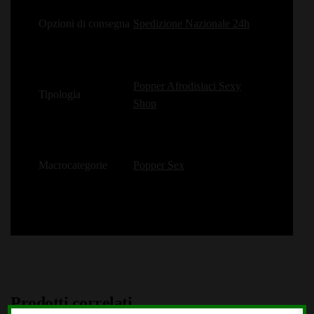
Opzioni di consegna
Spedizione Nazionale 24h
Popper Afrodisiaci Sexy
Tipologia
Shop
Macrocategorie
Popper Sex
Prodotti correlati
X