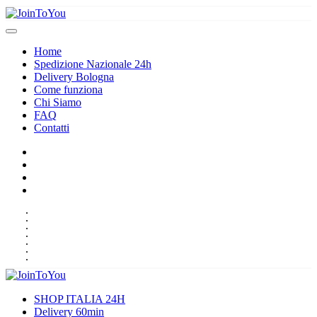
Home
Spedizione Nazionale 24h
Delivery Bologna
Come funziona
Chi Siamo
FAQ
Contatti
HOME
SPEDIZIONE NAZIONALE 24H
DELIVERY BOLOGNA
COME FUNZIONA
CHI SIAMO
FAQ
CONTATTI
SHOP ITALIA 24H
Delivery 60min