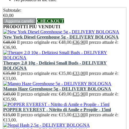
Subtotale:
€
0,00
CHECKOUT
Aggiorna carrello
PRODOTTI PIU VENDUTI
New York Diesel Greenhouse 5g - DELIVERY BOLOGNA
€
48,00
Il prezzo originale era: €48,00.
€
36,90
Il prezzo attuale è:
€36,90.
Therapy 2.0 10g - Deliziosi Small Buds - DELIVERY
BOLOGNA
€
35,80
Il prezzo originale era: €35,80.
€
33,00
Il prezzo attuale è:
€33,00.
Mango Haze Greenhouse 5g - DELIVERY BOLOGNA
€
49,00
Il prezzo originale era: €49,00.
€
35,90
Il prezzo attuale è:
€35,90.
POPPER EVEREST - Nitrito di Amile e Propile - 15ml
€
15,00
Il prezzo originale era: €15,00.
€
13,00
Il prezzo attuale è:
€13,00.