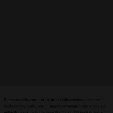
Il mercato della
cannabis light in Italia
continua a crescere in
modo esponenziale, con un impatto economico che supera i
2
miliardi di euro
e la creazione di oltre
22.000 posti di lavoro
.