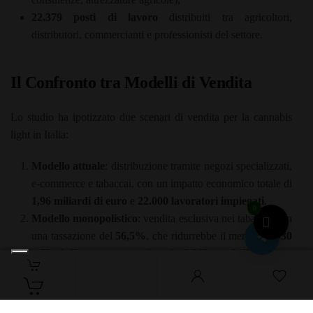
22.379 posti di lavoro
distribuiti tra agricoltori,
distributori, commercianti e professionisti del settore.
Il Confronto tra Modelli di Vendita
Lo studio ha ipotizzato due scenari di vendita per la cannabis
light in Italia:
Modello attuale
: distribuzione tramite negozi specializzati,
e-commerce e tabaccai, con un impatto economico totale di
1,96 miliardi di euro
e
22.000 lavoratori impiegati
.
0
Modello monopolistico
: vendita esclusiva nei tabaccai con
una tassazione del
56,5%
, che ridurrebbe il mercato a
530
milioni di euro
, generando solo
6.042 posti di lavoro
e
una perdita di
1,4 miliardi di euro
per l’economia
nazionale.