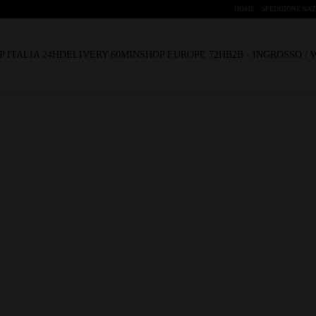
HOME
SPEDIZIONE NAZ
P ITALIA 24H
DELIVERY 60MIN
SHOP EUROPE 72H
B2B - INGROSSO /