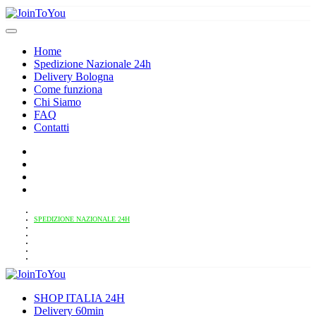
Home
Spedizione Nazionale 24h
Delivery Bologna
Come funziona
Chi Siamo
FAQ
Contatti
HOME
SPEDIZIONE NAZIONALE 24H
DELIVERY BOLOGNA
COME FUNZIONA
CHI SIAMO
FAQ
CONTATTI
SHOP ITALIA 24H
Delivery 60min