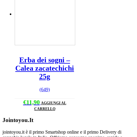
Erba dei sogni –
Calea zacatechichi
25g
(649)
€
11,90
AGGIUNGI AL
CARRELLO
Jointoyou.It
jointoyou.it è il primo Smartshop online e il primo Delivery di