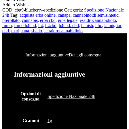
Add to Wishlist
COD:
cbg9-blueberry-spedizione
Categoria:
Spedizione Nazionale
24h
Tag:
acquista erba online
,
canapa
,
cannabinoidi semisintetici.
prerollato
,
cannabis
,
erba cbd
,
erba legale
,
esaidrocannabidiolo
,
fumo
,
fumo h4cbd
,
h4
,
h4cbd
,
h4cbd. cbd
,
hahish
,
hhc
,
la miglior
cbd
,
marijuana
,
sballo
,
tetraidrocannabidiolo
Informazioni aggiuntive
Dettagli consegna
Informazioni aggiuntive
Opzioni di
Spedizione Nazionale 24h
consegna
Grammi
1g