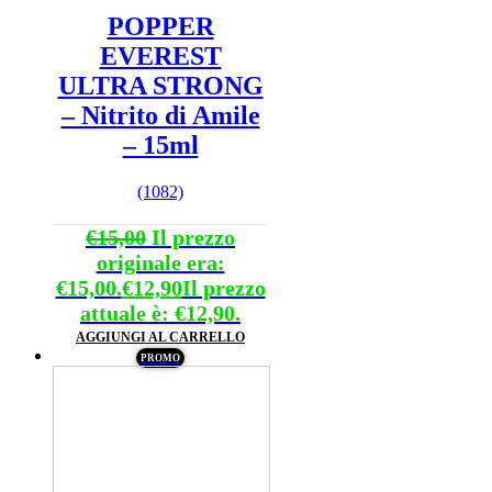
POPPER
EVEREST
ULTRA STRONG
– Nitrito di Amile
– 15ml
(1082)
€
15,00
Il prezzo
originale era:
€15,00.
€
12,90
Il prezzo
attuale è: €12,90.
AGGIUNGI AL CARRELLO
PROMO