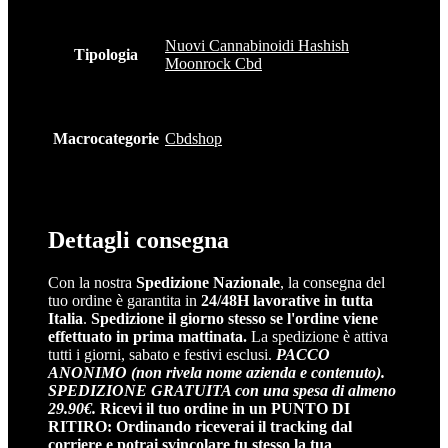
Nuovi Cannabinoidi Hashish
Tipologia
Moonrock Cbd
Macrocategorie
Cbdshop
Dettagli consegna
Con la nostra
Spedizione Nazionale
, la consegna del
tuo ordine è garantita in
24/48H lavorative in tutta
Italia
.
Spedizione il giorno stesso se l'ordine viene
effettuato in prima mattinata.
La spedizione è attiva
tutti i giorni, sabato e festivi esclusi.
PACCO
ANONIMO (non rivela nome azienda e contenuto).
SPEDIZIONE GRATUITA con una spesa di almeno
29.90€.
Ricevi il tuo ordine in un PUNTO DI
RITIRO: Ordinando riceverai il tracking dal
corriere e potrai svincolare tu stesso la tua