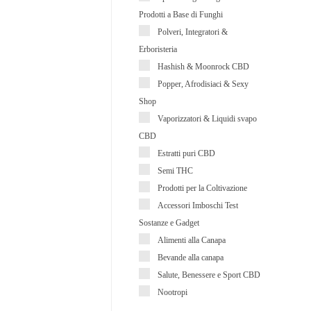
Prodotti a Base di Funghi
Polveri, Integratori &
Erboristeria
Hashish & Moonrock CBD
Popper, Afrodisiaci & Sexy
Shop
Vaporizzatori & Liquidi svapo
CBD
Estratti puri CBD
Semi THC
Prodotti per la Coltivazione
Accessori Imboschi Test
Sostanze e Gadget
Alimenti alla Canapa
Bevande alla canapa
Salute, Benessere e Sport CBD
Nootropi