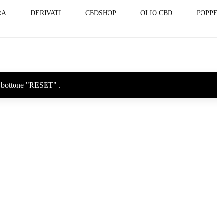
RA
DERIVATI
CBDSHOP
OLIO CBD
POPPE
sul bottone "RESET" .