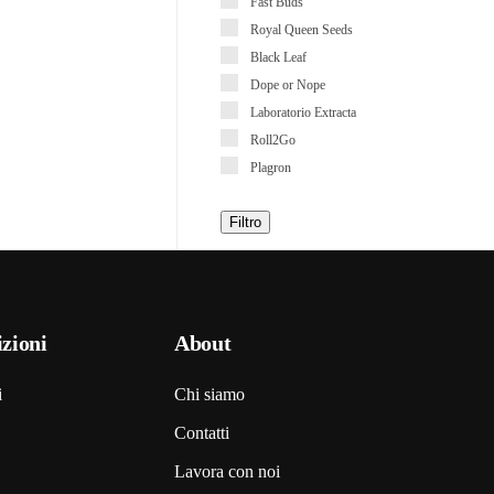
Fast Buds
Royal Queen Seeds
Black Leaf
Dope or Nope
Laboratorio Extracta
Roll2Go
Plagron
Filtro
zioni
About
i
Chi siamo
Contatti
Lavora con noi