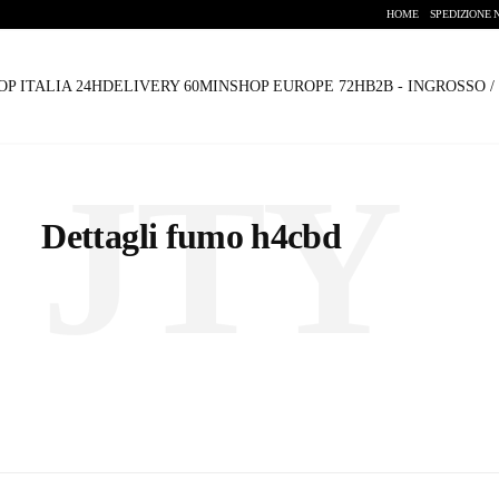
HOME
SPEDIZIONE 
OP ITALIA 24H
DELIVERY 60MIN
SHOP EUROPE 72H
B2B - INGROSSO 
JTY
Dettagli fumo h4cbd