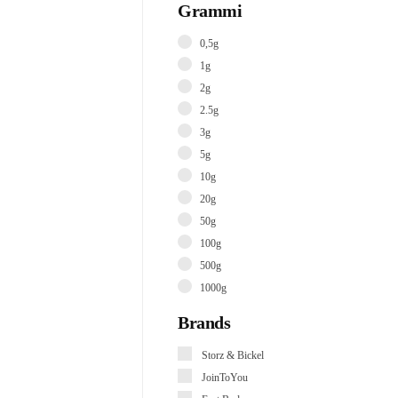
Grammi
0,5g
1g
2g
2.5g
3g
5g
10g
20g
50g
100g
500g
1000g
Brands
Storz & Bickel
JoinToYou