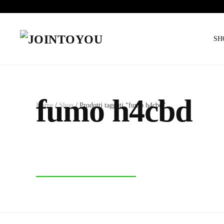
SH
fumo h4cbd
Home
/
Shop
/ Prodotti taggati “fumo h4cbd”