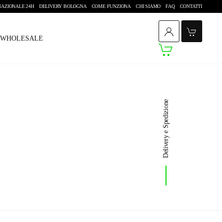
NAZIONALE 24H
DELIVERY BOLOGNA
COME FUNZIONA
CHI SIAMO
FAQ
CONTATTI
/ WHOLESALE
Delivery e Spedizione