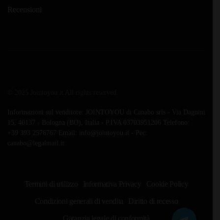
Recensioni
© 2025 Jointoyou.it All rights reserved.
Informazioni sul venditore: JOINTOYOU di Canabo srls - Via Dagnini
15, 40137 - Bologna (BO), Italia - P.IVA 03703951206 Telefono:
‪+39 393 2576767‬ Email: info@jointoyou.it - Pec:
canabo@legalmail.it
Termini di utilizzo
Informativa Privacy
Cookie Policy
Condizioni generali di vendita
Diritto di recesso
Garanzia legale di conformità