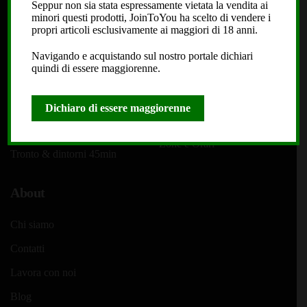
Seppur non sia stata espressamente vietata la vendita ai
Delivery e Spedizioni
Termini e Condizioni
minori questi prodotti, JoinToYou ha scelto di vendere i
propri articoli esclusivamente ai maggiori di 18 anni.
Spedizione 24h in Tutta Italia
Termini e Condizioni
Navigando e acquistando sul nostro portale dichiari
quindi di essere maggiorenne.
Shipping to Europe
Cookie Policy
Delivery Bologna &
Privacy Policy
Dichiaro di essere maggiorenne
Hinterland 45min
FAQ
Delivery San Benedetto del
Zone e Orari
Tronto & dintorni 45min
About
Chi siamo
Contatti
Lavora con noi
Blog