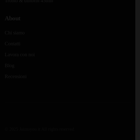
Tronto & dintorni 45min
About
Chi siamo
Contatti
Lavora con noi
Blog
Recensioni
© 2025 Jointoyou.it All rights reserved.