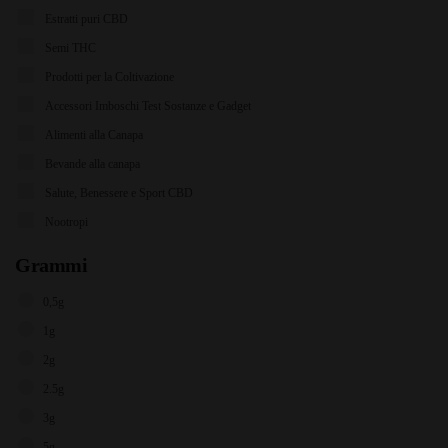
Estratti puri CBD
Semi THC
Prodotti per la Coltivazione
Accessori Imboschi Test Sostanze e Gadget
Alimenti alla Canapa
Bevande alla canapa
Salute, Benessere e Sport CBD
Nootropi
Grammi
0,5g
1g
2g
2.5g
3g
5g