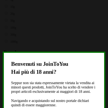
10g
20g
50g
100g
500g
1000g
Brands
X
Storz & Bickel
Benvenuti su JoinToYou
JoinToYou
Hai più di 18 anni?
Fast Buds
Royal Queen Seeds
Seppur non sia stata espressamente vietata la vendita ai
minori questi prodotti, JoinToYou ha scelto di vendere i
Black Leaf
propri articoli esclusivamente ai maggiori di 18 anni.
Dope or Nope
Navigando e acquistando sul nostro portale dichiari
Laboratorio Extracta
quindi di essere maggiorenne.