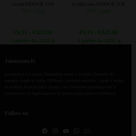
Gelatti INDOOR TOP
Gorilla Glue INDOOR TOP
pagina
(759)
(560)
del
prodotto
Fascia
Fascia
€
9,11
-
€
325,00
€
9,11
-
€
325,00
di
di
A partire da: 3,25€ /g
A partire da: 3,25€ /g
Questo
Questo
prezzo:
prezzo
prodotto
prodotto
da
da
Jointoyou.It
ha
ha
€9,11
€9,11
più
più
jointoyou.it è il primo Smartshop online e il primo Delivery di
a
a
varianti.
varianti.
cannabis legale in Italia. Offriamo consegne anonime, rapide e sicure
Le
€325,00
Le
€325,0
di prodotti derivati dalla canapa, con l'obiettivo di promuovere il
opzioni
opzioni
commercio e le legalizzazione di questa pianta sacra e millenaria.
possono
possono
essere
essere
Follow us
scelte
scelte
nella
nella
pagina
pagina