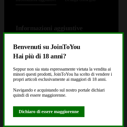
Informazioni aggiuntive
X
Benvenuti su JoinToYou
Opzioni di consegna
SHIPPING TO EUROPE
Hai più di 18 anni?
Seppur non sia stata espressamente vietata la vendita ai
minori questi prodotti, JoinToYou ha scelto di vendere i
Accessori Imboschi Test
propri articoli esclusivamente ai maggiori di 18 anni.
Tipologia
Sostanze E Gadget
Navigando e acquistando sul nostro portale dichiari
quindi di essere maggiorenne.
Marchi
Dichiaro di essere maggiorenne
Jointoyou