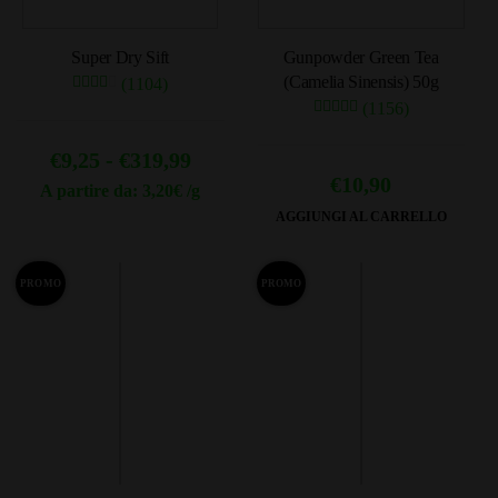
Super Dry Sift
Gunpowder Green Tea
(Camelia Sinensis) 50g
(1104)
(1156)
Fascia
€
9,25
-
€
319,99
€
10,90
di
A partire da: 3,20€ /g
Questo
AGGIUNGI AL CARRELLO
prezzo:
prodotto
da
ha
PROMO
PROMO
€9,25
più
a
varianti.
Le
€319,99
opzioni
possono
essere
scelte
nella