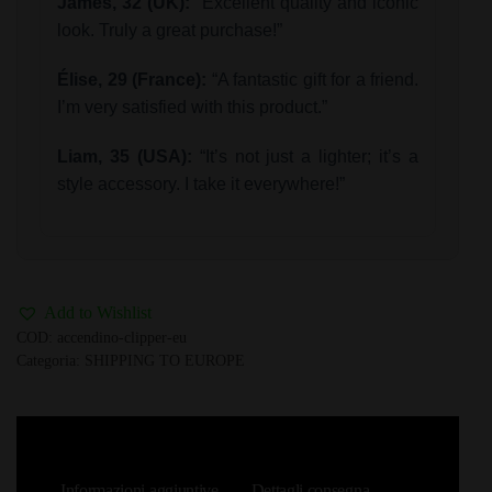
James, 32 (UK):
“Excellent quality and iconic
look. Truly a great purchase!”
Élise, 29 (France):
“A fantastic gift for a friend.
I’m very satisfied with this product.”
Liam, 35 (USA):
“It’s not just a lighter; it’s a
style accessory. I take it everywhere!”
Add to Wishlist
COD:
accendino-clipper-eu
Categoria:
SHIPPING TO EUROPE
Informazioni aggiuntive
Dettagli consegna