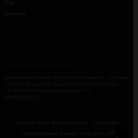
Blog
Recensioni
© 2025 Jointoyou.it All rights reserved.
Informazioni sul venditore: JOINTOYOU di Canabo srls - Via Dagnini
15, 40137 - Bologna (BO), Italia - P.IVA 03703951206 Telefono:
‪+39 393 2576767‬ Email: info@jointoyou.it - Pec:
canabo@legalmail.it
Termini di utilizzo
Informativa Privacy
Cookie Policy
0
Condizioni generali di vendita
Diritto di recesso