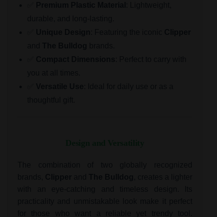
✅
Premium Plastic Material
: Lightweight,
durable, and long-lasting.
✅
Unique Design
: Featuring the iconic
Clipper
and
The Bulldog
brands.
✅
Compact Dimensions
: Perfect to carry with
you at all times.
✅
Versatile Use
: Ideal for daily use or as a
thoughtful gift.
Design and Versatility
The combination of two globally recognized
brands,
Clipper
and
The Bulldog
, creates a lighter
with an eye-catching and timeless design. Its
practicality and unmistakable look make it perfect
for those who want a reliable yet trendy tool.