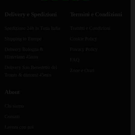
del
del
prodotto
prodotto
Delivery e Spedizioni
Termini e Condizioni
Spedizione 24h in Tutta Italia
Termini e Condizioni
Shipping to Europe
Cookie Policy
Delivery Bologna &
Privacy Policy
Hinterland 45min
FAQ
Delivery San Benedetto del
Zone e Orari
Tronto & dintorni 45min
About
Chi siamo
Contatti
Lavora con noi