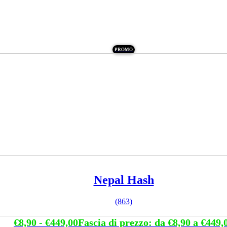
PROMO
Nepal Hash
(863)
€
8,90
-
€
449,00
Fascia di prezzo: da €8,90 a €449,