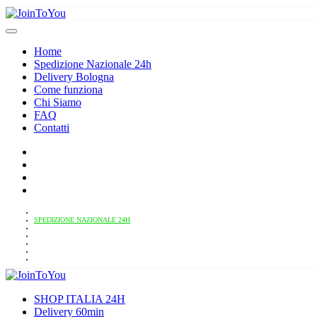
Home
Spedizione Nazionale 24h
Delivery Bologna
Come funziona
Chi Siamo
FAQ
Contatti
HOME
SPEDIZIONE NAZIONALE 24H
DELIVERY BOLOGNA
COME FUNZIONA
CHI SIAMO
FAQ
CONTATTI
SHOP ITALIA 24H
Delivery 60min