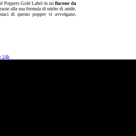
c’d Poppers Gold Label in un
flacone da
azie alla sua formula di nitrito di amile,
isiaci di questo popper vi avvolgano,
e 24h