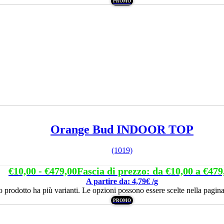
PROMO
Orange Bud INDOOR TOP
(1019)
€
10,00
-
€
479,00
Fascia di prezzo: da €10,00 a €479
A partire da: 4,79€ /g
 prodotto ha più varianti. Le opzioni possono essere scelte nella pagina
PROMO