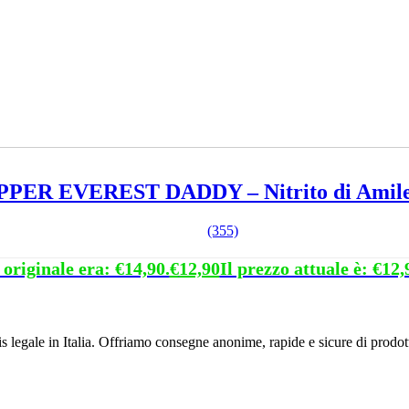
PER EVEREST DADDY – Nitrito di Amile
(355)
 originale era: €14,90.
€
12,90
Il prezzo attuale è: €12,
s legale in Italia. Offriamo consegne anonime, rapide e sicure di prodot