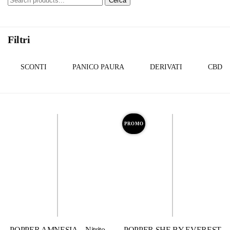
Cerca
Filtri
SCONTI
PANICO PAURA
DERIVATI
CBDS
PROMO
POPPER AMNESIA – Nitrito
POPPER SHE BY EVEREST