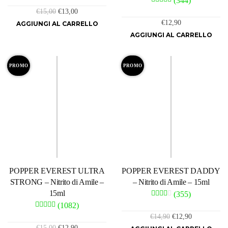
(344)
Il
Il
€
15,00
€
13,00
prezzo
prezzo
€
12,90
AGGIUNGI AL CARRELLO
originale
attuale
AGGIUNGI AL CARRELLO
era:
è:
€15,00.
€13,00.
PROMO
PROMO
POPPER EVEREST ULTRA
POPPER EVEREST DADDY
STRONG – Nitrito di Amile –
– Nitrito di Amile – 15ml
15ml
(355)
(1082)
Il
Il
€
14,90
€
12,90
prezzo
prezzo
Il
Il
€
15,00
€
12,90