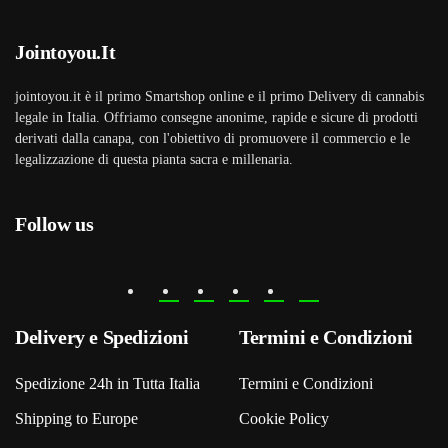
€14,90.
€12,50.
Jointoyou.It
jointoyou.it è il primo Smartshop online e il primo Delivery di cannabis
legale in Italia. Offriamo consegne anonime, rapide e sicure di prodotti
derivati dalla canapa, con l'obiettivo di promuovere il commercio e le
legalizzazione di questa pianta sacra e millenaria.
Follow us
Delivery e Spedizioni
Termini e Condizioni
Spedizione 24h in Tutta Italia
Termini e Condizioni
Shipping to Europe
Cookie Policy