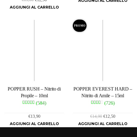
AGGIUNGI AL CARRELLO
originale
attuale
prezzo
prezzo
AGGIUNGI AL CARRELLO
era:
è:
originale
attuale
€14,90.
€12,90.
era:
è:
€15,00.
€12,90.
PROMO
POPPER RUSH – Nitrito di
POPPER EVEREST HARD –
Propile – 10ml
Nitrito di Amile – 15ml
(584)
(726)
Il
Il
€
13,90
€
14,90
€
12,50
prezzo
prezzo
AGGIUNGI AL CARRELLO
AGGIUNGI AL CARRELLO
originale
attuale
era:
è: