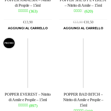
di Propile – 15ml
– Nitrito di Amile – 15ml
(363)
(620)
Il
Il
€
13,90
€
13,90
€
10,50
prezzo
prezzo
AGGIUNGI AL CARRELLO
AGGIUNGI AL CARRELLO
originale
attuale
era:
è:
€13,90.
€10,50.
PROMO
POPPER EVEREST – Nitrito
POPPER BAD BITCH –
di Amile e Propile – 15ml
Nitrito di Amile e Propile –
15ml
(897)