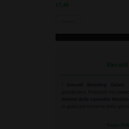
€
7,49
Esaurito
Biscott
I
biscotti Wedding Gelato
paradisiaco. Preparati con
ciocc
terpeni della cannabis Weddin
in qualsiasi momento della giorn
Gusto Del