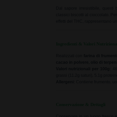
Dal sapore irresistibile, questi
classici biscotti al cioccolato. Pe
effetti del THC, rappresentano uno
Ingredienti & Valori Nutriziona
Realizzati con
farina di frument
cacao in polvere, olio di terpen
Valori nutrizionali per 100g:
461
grassi (11.2g saturi), 5.1g protein
Allergeni:
Contiene frumento, uova
Conservazione & Dettagli
Conservare in un luogo fresco e 