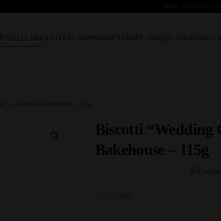
HOME
SPEDIZIONE NAZ
P ITALIA 24H
DELIVERY 60MIN
SHOP EUROPE 72H
B2B - INGROSSO /
to” – Cannabis Bakehouse – 115g
Biscotti “Wedding 
Bakehouse – 115g
(452)