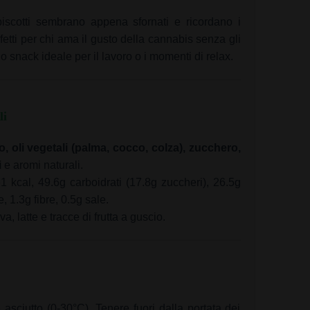
 biscotti sembrano appena sfornati e ricordano i
rfetti per chi ama il gusto della cannabis senza gli
 snack ideale per il lavoro o i momenti di relax.
li
o, oli vegetali (palma, cocco, colza), zucchero,
i
e aromi naturali.
 kcal, 49.6g carboidrati (17.8g zuccheri), 26.5g
e, 1.3g fibre, 0.5g sale.
, latte e tracce di frutta a guscio.
asciutto (0-30°C). Tenere fuori dalla portata dei