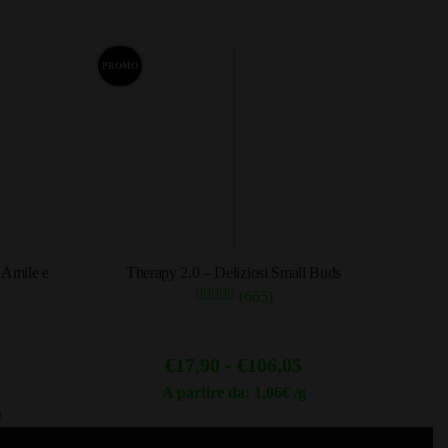
PROMO
Amile e
Therapy 2.0 – Deliziosi Small Buds
(665)
Fascia
€
17,90
-
€
106,05
di
A partire da: 1,06€ /g
ezzo
Questo
O
prezzo:
prodotto
e
tuale