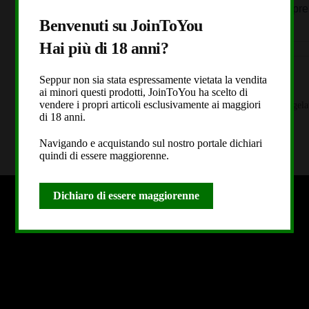
essere così buono! Li ricompre
Benvenuti su JoinToYou
Hai più di 18 anni?
Seppur non sia stata espressamente vietata la vendita
Add to Wishlist
ai minori questi prodotti, JoinToYou ha scelto di
vendere i propri articoli esclusivamente ai maggiori
COD:
cbd-cannabis-bakehouse-wedding-gela
di 18 anni.
Categoria:
Spedizione Nazionale 24h
Navigando e acquistando sul nostro portale dichiari
quindi di essere maggiorenne.
Dichiaro di essere maggiorenne