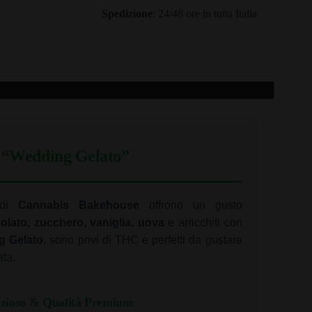
Spedizione
: 24/48 ore in tutta Italia
i “Wedding Gelato”
di
Cannabis Bakehouse
offrono un gusto
olato, zucchero, vaniglia, uova
e arricchiti con
g Gelato
, sono privi di THC e perfetti da gustare
ata.
izioso & Qualità Premium