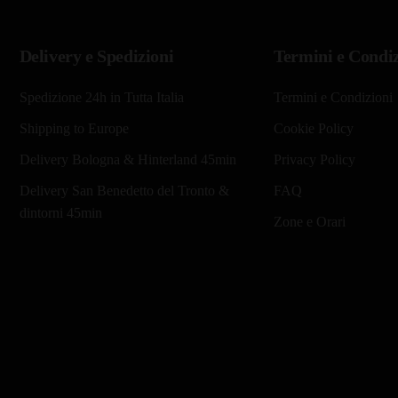
era:
è:
€15,00.
€1
Delivery e Spedizioni
Termini e Condiz
Spedizione 24h in Tutta Italia
Termini e Condizioni
Shipping to Europe
Cookie Policy
Delivery Bologna & Hinterland 45min
Privacy Policy
Delivery San Benedetto del Tronto &
FAQ
dintorni 45min
Zone e Orari