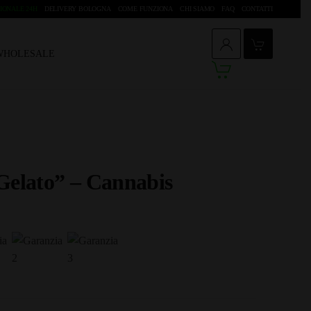
IONALE 24H
DELIVERY BOLOGNA
COME FUNZIONA
CHI SIAMO
FAQ
CONTATTI
 WHOLESALE
Gelato” – Cannabis