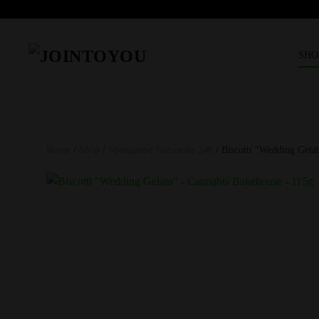
SHO
Home
/
Shop
/
Spedizione Nazionale 24h
/ Biscotti “Wedding Gela