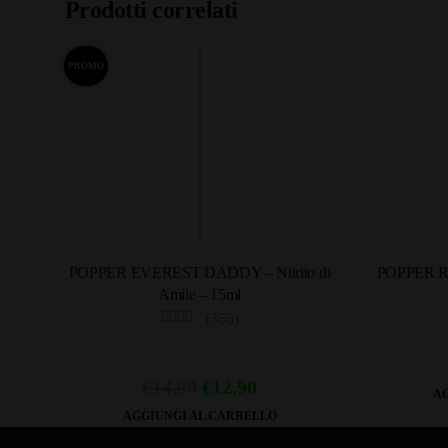
Prodotti correlati
PROMO
POPPER EVEREST DADDY – Nitrito di
POPPER RUS
Amile – 15ml
(355)
Il
Il
€
14,90
€
12,90
AG
prezzo
prezzo
AGGIUNGI AL CARRELLO
originale
attuale