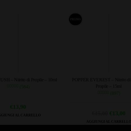
PROMO
H – Nitrito di Propile – 10ml
POPPER EVEREST – Nitrito di 
Propile – 15ml
(584)
(897)
€
13,90
Il
Il
€
15,00
€
13,00
GIUNGI AL CARRELLO
prezzo
pr
AGGIUNGI AL CARRELL
original
at