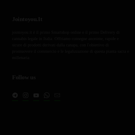
era:
è:
€14,90.
€12,90.
Jointoyou.It
jointoyou.it è il primo Smartshop online e il primo Delivery di
cannabis legale in Italia. Offriamo consegne anonime, rapide e
sicure di prodotti derivati dalla canapa, con l'obiettivo di
promuovere il commercio e le legalizzazione di questa pianta sacra e
millenaria.
Follow us