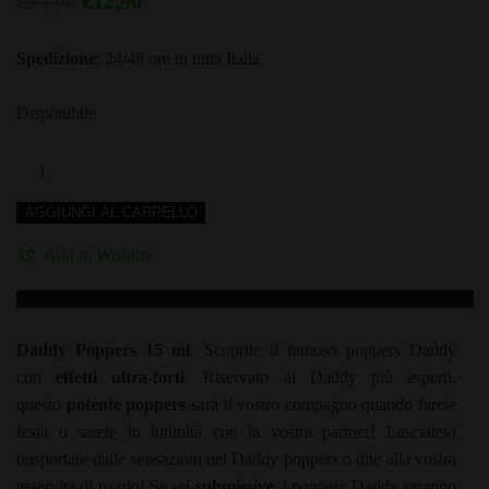
Il
Il
€
14,90
€
12,90
prezzo
prezzo
Spedizione
: 24/48 ore in tutta Italia
originale
attuale
era:
è:
Disponibile
€14,90.
€12,90.
POPPER
EVEREST
AGGIUNGI AL CARRELLO
DADDY
-
Add to Wishlist
Nitrito
di
Amile
Daddy Poppers 15 ml
. Scoprite il famoso poppers Daddy
-
con
effetti ultra-forti
. Riservato ai Daddy più esperti,
15ml
questo
potente poppers
sarà il vostro compagno quando farete
quantità
festa o sarete in intimità con la vostra partner! Lasciatevi
trasportare dalle sensazioni del Daddy poppers o dite alla vostra
asservita di usarlo! Se sei
submissive
, i poppers Daddy saranno