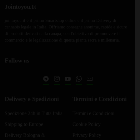
€23,45
più
era:
è:
Jointoyou.It
a
varianti.
€15,00.
€12,90.
Le
€51,35
jointoyou.it è il primo Smartshop online e il primo Delivery di
opzioni
cannabis legale in Italia. Offriamo consegne anonime, rapide e sicure
di prodotti derivati dalla canapa, con l'obiettivo di promuovere il
possono
commercio e le legalizzazione di questa pianta sacra e millenaria.
essere
scelte
nella
Follow us
pagina
del
prodotto
Delivery e Spedizioni
Termini e Condizioni
Spedizione 24h in Tutta Italia
Termini e Condizioni
Shipping to Europe
Cookie Policy
Delivery Bologna &
Privacy Policy