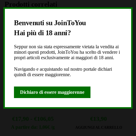
Prodotti correlati
X
Benvenuti su JoinToYou
PROMO
Hai più di 18 anni?
Seppur non sia stata espressamente vietata la vendita ai
minori questi prodotti, JoinToYou ha scelto di vendere i
propri articoli esclusivamente ai maggiori di 18 anni.
Navigando e acquistando sul nostro portale dichiari
quindi di essere maggiorenne.
Therapy 2.0 – Deliziosi Small
POPPER RUSH – Nitrito di
Buds
Propile – 10ml
Dichiaro di essere maggiorenne
(665)
(584)
Fascia
€
17,90
-
€
106,05
€
13,90
di
A partire da: 1,06€ /g
AGGIUNGI AL CARRELLO
Questo