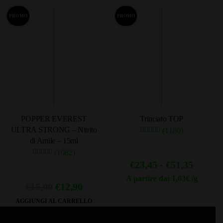
prezzo:
prodotto
da
PROMO
PROMO
ha
€17,90
più
a
varianti.
Le
€106,05
opzioni
possono
essere
scelte
POPPER EVEREST
Trinciato TOP
nella
ULTRA STRONG – Nitrito
(1180)
pagina
di Amile – 15ml
del
(1082)
prodotto
Fascia
€
23,45
-
€
51,35
di
A partire da: 1,03€ /g
Il
Il
€
15,00
€
12,90
Questo
prezzo
prezzo
prezzo
AGGIUNGI AL CARRELLO
prodotto
da
originale
attuale
ha