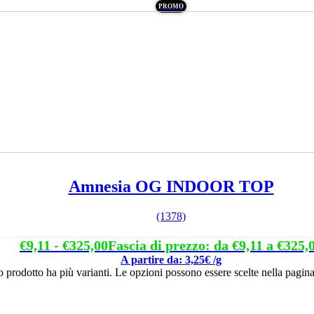
PROMO
Amnesia OG INDOOR TOP
(1378)
€
9,11
-
€
325,00
Fascia di prezzo: da €9,11 a €325,
A partire da: 3,25€ /g
 prodotto ha più varianti. Le opzioni possono essere scelte nella pagina