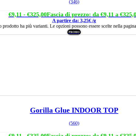
(346)
€
9,11
-
€
325,00
Fascia di prezzo: da €9,11 a €325,
A partire da: 3,25€ /g
 prodotto ha più varianti. Le opzioni possono essere scelte nella pagina
PROMO
Gorilla Glue INDOOR TOP
(560)
€
9,11
-
€
325,00
Fascia di prezzo: da €9,11 a €325,