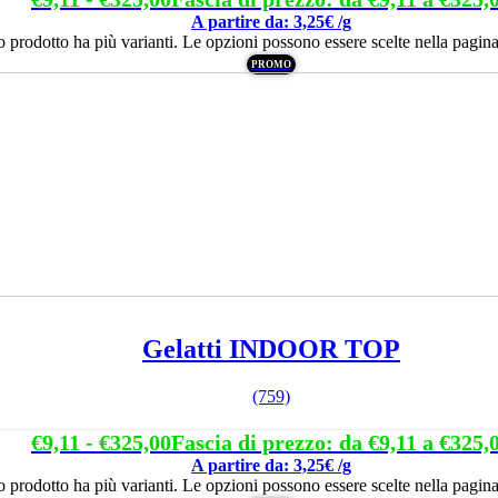
A partire da: 3,25€ /g
 prodotto ha più varianti. Le opzioni possono essere scelte nella pagina
PROMO
Gelatti INDOOR TOP
(759)
€
9,11
-
€
325,00
Fascia di prezzo: da €9,11 a €325,
A partire da: 3,25€ /g
 prodotto ha più varianti. Le opzioni possono essere scelte nella pagina