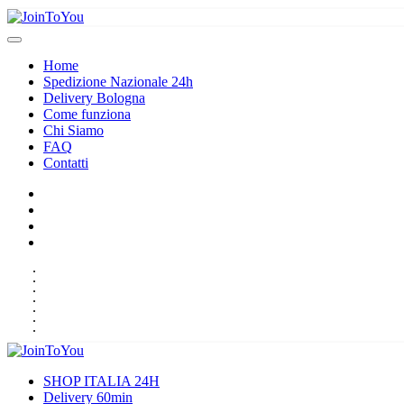
Home
Spedizione Nazionale 24h
Delivery Bologna
Come funziona
Chi Siamo
FAQ
Contatti
HOME
SPEDIZIONE NAZIONALE 24H
DELIVERY BOLOGNA
COME FUNZIONA
CHI SIAMO
FAQ
CONTATTI
SHOP ITALIA 24H
Delivery 60min