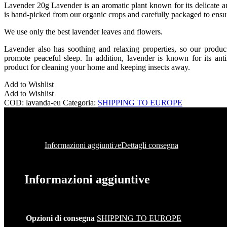
Lavender 20g Lavender is an aromatic plant known for its delicate a
is hand-picked from our organic crops and carefully packaged to ens
We use only the best lavender leaves and flowers.
Lavender also has soothing and relaxing properties, so our produc
promote peaceful sleep. In addition, lavender is known for its anti
product for cleaning your home and keeping insects away.
Add to Wishlist
Add to Wishlist
COD:
lavanda-eu
Categoria:
SHIPPING TO EUROPE
Informazioni aggiuntive
Dettagli consegna
Informazioni aggiuntive
Opzioni di consegna
SHIPPING TO EUROPE