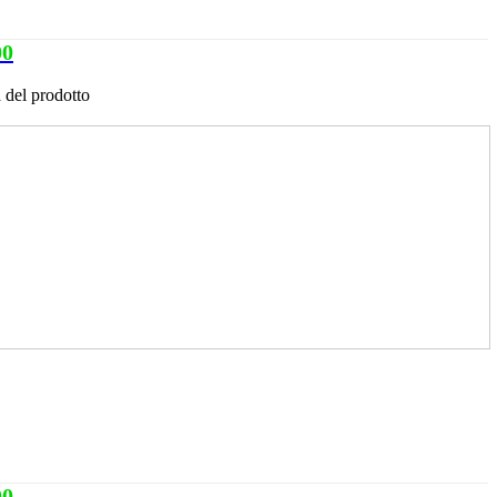
00
 del prodotto
00