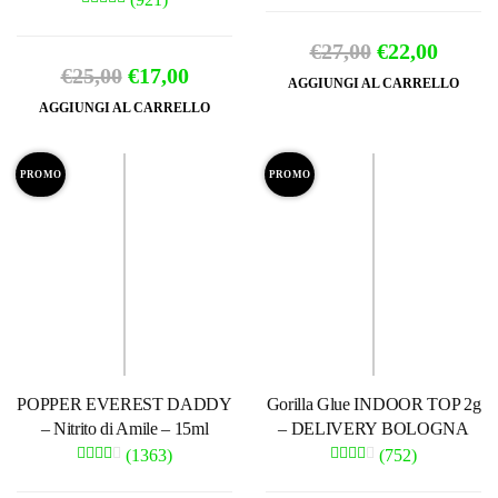
Il
Il
€
27,00
€
22,00
Il
Il
€
25,00
€
17,00
prezzo
prezz
AGGIUNGI AL CARRELLO
prezzo
prezzo
AGGIUNGI AL CARRELLO
originale
attual
originale
attuale
era:
è:
era:
è:
PROMO
PROMO
€27,00.
€22,00
€25,00.
€17,00.
POPPER EVEREST DADDY
Gorilla Glue INDOOR TOP 2g
– Nitrito di Amile – 15ml
– DELIVERY BOLOGNA
(1363)
(752)