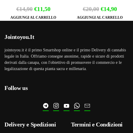
Il
Il
Il
Il
€
14,90
€
11,50
€
20,00
€
14,90
prezzo
prezzo
prezzo
prezz
AGGIUNGI AL CARRELLO
AGGIUNGI AL CARRELLO
originale
attuale
originale
attual
era:
è:
era:
è:
Jointoyou.It
€14,90.
€11,50.
€20,00.
€14,90
jointoyou.it è il primo Smartshop online e il primo Delivery di cannabis
legale in Italia. Offriamo consegne anonime, rapide e sicure di prodotti
derivati dalla canapa, con l'obiettivo di promuovere il commercio e le
legalizzazione di questa pianta sacra e millenaria.
Follow us
Delivery e Spedizioni
Termini e Condizioni