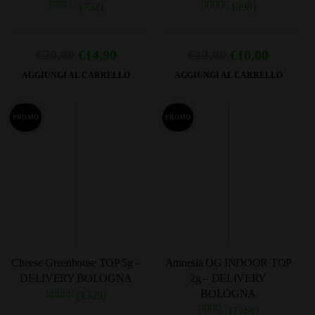
(752)
(398)
Il
Il
Il
Il
€
20,00
€
14,90
€
13,00
€
10,00
prezzo
prezzo
prezzo
prezzo
AGGIUNGI AL CARRELLO
AGGIUNGI AL CARRELLO
originale
attuale
originale
attuale
era:
è:
era:
è:
PROMO
PROMO
€20,00.
€14,90.
€13,00.
€10,00.
Cheese Greenhouse TOP 5g –
Amnesia OG INDOOR TOP
DELIVERY BOLOGNA
2g – DELIVERY
BOLOGNA
(1329)
(1368)