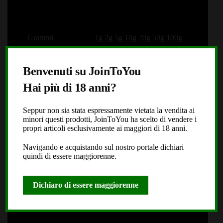
Grammi
1g 2g 5g 10g 20g 50g 100g
X
Benvenuti su JoinToYou
Hai più di 18 anni?
Marchi
Jointoyou
Seppur non sia stata espressamente vietata la vendita ai
minori questi prodotti, JoinToYou ha scelto di vendere i
propri articoli esclusivamente ai maggiori di 18 anni.
Tipologia
Hashish Moonrock Cbd
Navigando e acquistando sul nostro portale dichiari
quindi di essere maggiorenne.
Dichiaro di essere maggiorenne
Macrocategorie
Panico Paura