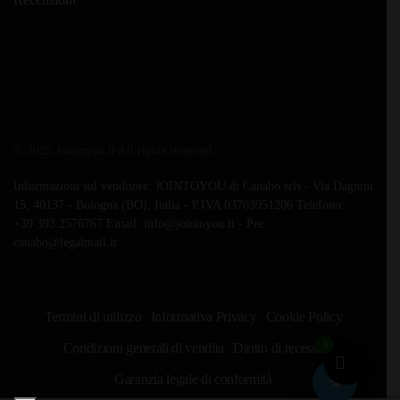
© 2025 Jointoyou.it All rights reserved.
Informazioni sul venditore: JOINTOYOU di Canabo srls - Via Dagnini
15, 40137 - Bologna (BO), Italia - P.IVA 03703951206 Telefono:
‪+39 393 2576767‬ Email: info@jointoyou.it - Pec:
canabo@legalmail.it
Termini di utilizzo
Informativa Privacy
Cookie Policy
0
Condizioni generali di vendita
Diritto di recesso
Garanzia legale di conformità