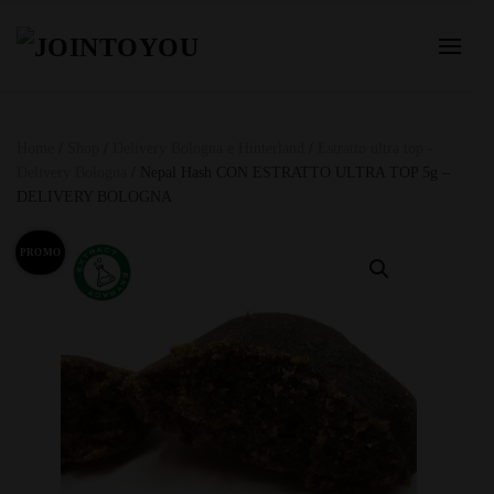
Home
/
Shop
/
Delivery Bologna e Hinterland
/
Estratto ultra top -
Delivery Bologna
/ Nepal Hash CON ESTRATTO ULTRA TOP 5g –
DELIVERY BOLOGNA
PROMO