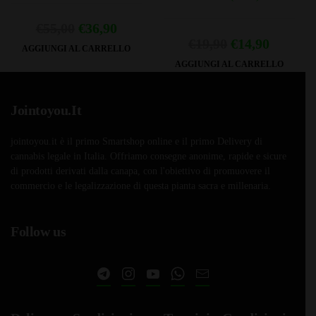
Il
Il
€
55,00
€
36,90
Il
Il
€
19,90
€
14,90
prezzo
prezzo
AGGIUNGI AL CARRELLO
prezzo
prezzo
AGGIUNGI AL CARRELLO
originale
attuale
originale
attuale
era:
è:
era:
è:
Jointoyou.It
€55,00.
€36,90.
€19,90.
€14,90.
jointoyou.it è il primo Smartshop online e il primo Delivery di
cannabis legale in Italia. Offriamo consegne anonime, rapide e sicure
di prodotti derivati dalla canapa, con l'obiettivo di promuovere il
commercio e le legalizzazione di questa pianta sacra e millenaria.
Follow us