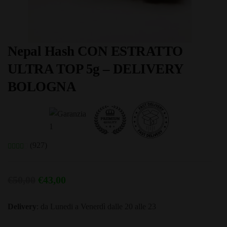
Nepal Hash CON ESTRATTO
ULTRA TOP 5g – DELIVERY
BOLOGNA
(927)
Il
Il
€
50,00
€
43,00
prezzo
prezzo
Delivery
: da Lunedi a Venerdì dalle 20 alle 23
originale
attuale
era:
è: