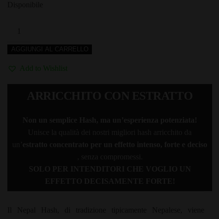
Disponibile
€50,00.
€43,00.
Nepal
Hash
AGGIUNGI AL CARRELLO
CON
ESTRATTO
Add to Wishlist
ULTRA
TOP
ARRICCHITO CON ESTRATTO
5g
–
Non un semplice Hash, ma un’esperienza potenziata!
DELIVERY
Unisce la qualità dei nostri migliori hash arricchito da
BOLOGNA
un’
estratto concentrato per un effetto intenso, forte e deciso
quantità
, senza compromessi.
SOLO PER INTENDITORI CHE VOGLIO UN
EFFETTO DECISAMENTE FORTE!
Il Nepal Hash, di tradizione tipicamente Nepalese, viene