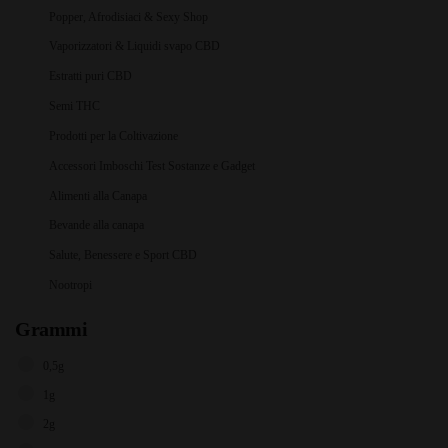
Popper, Afrodisiaci & Sexy Shop
Vaporizzatori & Liquidi svapo CBD
Estratti puri CBD
Semi THC
Prodotti per la Coltivazione
Accessori Imboschi Test Sostanze e Gadget
Alimenti alla Canapa
Bevande alla canapa
Salute, Benessere e Sport CBD
Nootropi
Grammi
0,5g
1g
2g