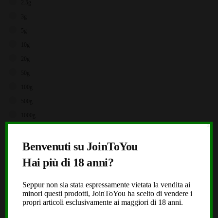
2.5g
3g
5g
10g
20g
50g
100g
500g
1000g
X
Brands
Benvenuti su JoinToYou
Storz & Bickel
Hai più di 18 anni?
JoinToYou
Fast Buds
Seppur non sia stata espressamente vietata la vendita ai
minori questi prodotti, JoinToYou ha scelto di vendere i
Royal Queen Seeds
propri articoli esclusivamente ai maggiori di 18 anni.
Black Leaf