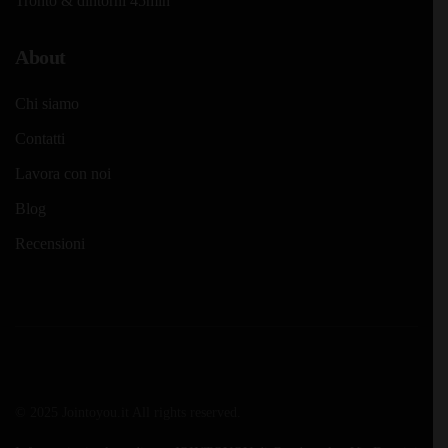
Tronto & dintorni 45min
About
Chi siamo
Contatti
Lavora con noi
Blog
Recensioni
© 2025 Jointoyou.it All rights reserved.