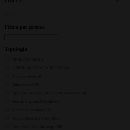
Filtri
Filtra per prezzo
Tipologia
PRODOTTI GRATIS
ABBONAMENTI & CARTE REGALO
Nuovi Cannabinoidi
Infiorescenze CBD
Spore Funghi Magici e altri Prodotti a Base di Funghi
Polveri, Integratori & Erboristeria
Hashish & Moonrock CBD
Popper, Afrodisiaci & Sexy Shop
Vaporizzatori & Liquidi svapo CBD