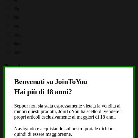
10g
20g
50g
100g
500g
1000g
Brands
X
Storz & Bickel
Benvenuti su JoinToYou
JoinToYou
Hai più di 18 anni?
Fast Buds
Royal Queen Seeds
Seppur non sia stata espressamente vietata la vendita ai
minori questi prodotti, JoinToYou ha scelto di vendere i
Black Leaf
propri articoli esclusivamente ai maggiori di 18 anni.
Dope or Nope
Navigando e acquistando sul nostro portale dichiari
Laboratorio Extracta
quindi di essere maggiorenne.