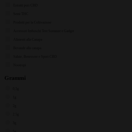
Estratti puri CBD
Semi THC
Prodotti per la Coltivazione
Accessori Imboschi Test Sostanze e Gadget
Alimenti alla Canapa
Bevande alla canapa
Salute, Benessere e Sport CBD
Nootropi
Grammi
0,5g
1g
2g
2.5g
3g
5g