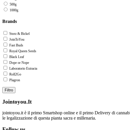
500g
1000g
Brands
Storz & Bickel
JoinToYou
Fast Buds
Royal Queen Seeds
Black Leaf
Dope or Nope
Laboratorio Extracta
Roll2Go
Plagron
Filtro
Jointoyou.It
jointoyou.it è il primo Smartshop online e il primo Delivery di cannabi
le legalizzazione di questa pianta sacra e millenaria.
Follow us