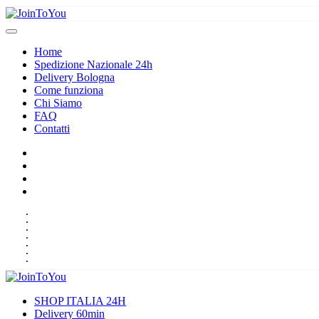
Home
Spedizione Nazionale 24h
Delivery Bologna
Come funziona
Chi Siamo
FAQ
Contatti
HOME
SPEDIZIONE NAZIONALE 24H
DELIVERY BOLOGNA
COME FUNZIONA
CHI SIAMO
FAQ
CONTATTI
SHOP ITALIA 24H
Delivery 60min