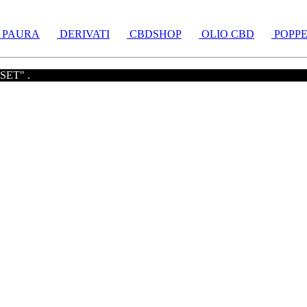
 PAURA
DERIVATI
CBDSHOP
OLIO CBD
POPPE
RESET" .