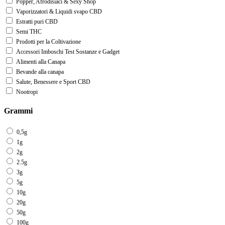
Popper, Afrodisiaci & Sexy Shop
Vaporizzatori & Liquidi svapo CBD
Estratti puri CBD
Semi THC
Prodotti per la Coltivazione
Accessori Imboschi Test Sostanze e Gadget
Alimenti alla Canapa
Bevande alla canapa
Salute, Benessere e Sport CBD
Nootropi
Grammi
0,5g
1g
2g
2.5g
3g
5g
10g
20g
50g
100g