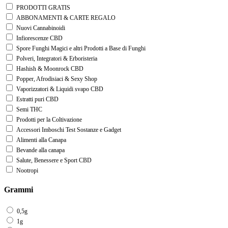
PRODOTTI GRATIS
ABBONAMENTI & CARTE REGALO
Nuovi Cannabinoidi
Infiorescenze CBD
Spore Funghi Magici e altri Prodotti a Base di Funghi
Polveri, Integratori & Erboristeria
Hashish & Moonrock CBD
Popper, Afrodisiaci & Sexy Shop
Vaporizzatori & Liquidi svapo CBD
Estratti puri CBD
Semi THC
Prodotti per la Coltivazione
Accessori Imboschi Test Sostanze e Gadget
Alimenti alla Canapa
Bevande alla canapa
Salute, Benessere e Sport CBD
Nootropi
Grammi
0,5g
1g