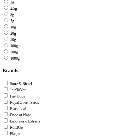
2g
2.5g
3g
5g
10g
20g
50g
100g
500g
1000g
Brands
Storz & Bickel
JoinToYou
Fast Buds
Royal Queen Seeds
Black Leaf
Dope or Nope
Laboratorio Extracta
Roll2Go
Plagron