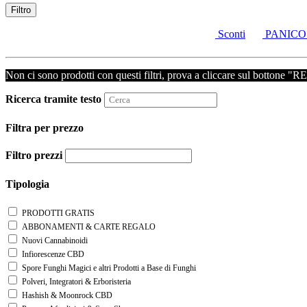
Filtro
Sconti
PANICO
Non ci sono prodotti con questi filtri, prova a cliccare sul bottone "
Ricerca tramite testo
Filtra per prezzo
Filtro prezzi
Tipologia
PRODOTTI GRATIS
ABBONAMENTI & CARTE REGALO
Nuovi Cannabinoidi
Infiorescenze CBD
Spore Funghi Magici e altri Prodotti a Base di Funghi
Polveri, Integratori & Erboristeria
Hashish & Moonrock CBD