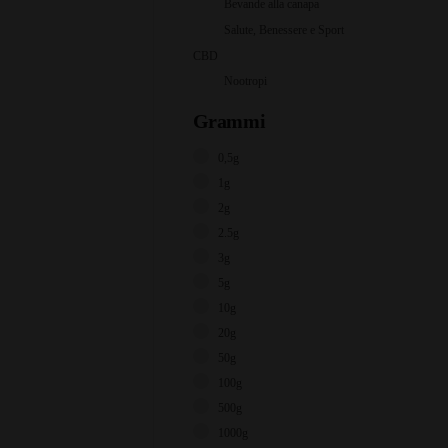
Bevande alla canapa
Salute, Benessere e Sport
CBD
Nootropi
Grammi
0,5g
1g
2g
2.5g
3g
5g
10g
20g
50g
100g
500g
1000g