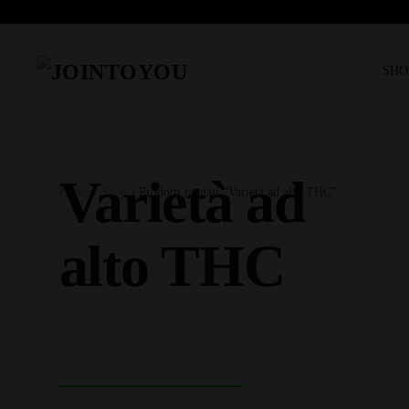
SHO
Varietà ad
Home
/
Shop
/ Prodotti taggati “Varietà ad alto THC”
alto THC