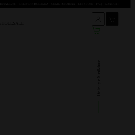
IONALE 24H
DELIVERY BOLOGNA
COME FUNZIONA
CHI SIAMO
FAQ
CONTATTI
 WHOLESALE
Delivery e Spedizione