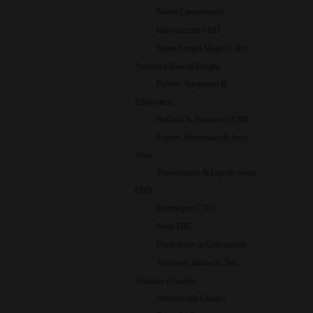
Nuovi Cannabinoidi
Infiorescenze CBD
Spore Funghi Magici e altri
Prodotti a Base di Funghi
Polveri, Integratori &
Erboristeria
Hashish & Moonrock CBD
Popper, Afrodisiaci & Sexy
Shop
Vaporizzatori & Liquidi svapo
CBD
Estratti puri CBD
Semi THC
Prodotti per la Coltivazione
Accessori Imboschi Test
Sostanze e Gadget
Alimenti alla Canapa