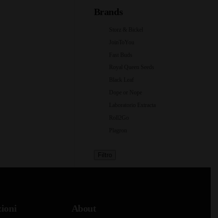
Brands
Storz & Bickel
JoinToYou
Fast Buds
Royal Queen Seeds
Black Leaf
Dope or Nope
Laboratorio Extracta
Roll2Go
Plagron
Filtro
ioni
About