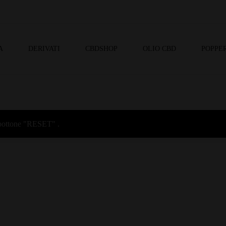
A
DERIVATI
CBDSHOP
OLIO CBD
POPPER
l bottone "RESET" .