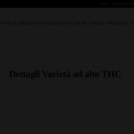
HOME
SPEDIZIONE NAZ
P ITALIA 24H
DELIVERY 60MIN
SHOP EUROPE 72H
B2B - INGROSSO /
JTY
Dettagli Varietà ad alto THC