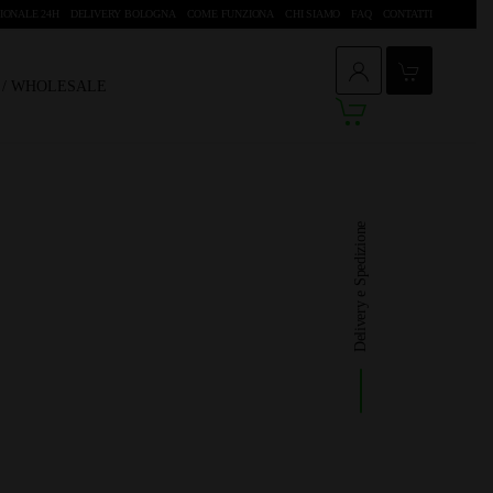
IONALE 24H
DELIVERY BOLOGNA
COME FUNZIONA
CHI SIAMO
FAQ
CONTATTI
O / WHOLESALE
Delivery e Spedizione