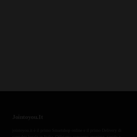
Jointoyou.It
jointoyou.it è il primo Smartshop online e il primo Delivery di
cannabis legale in Italia. Offriamo consegne anonime, rapide e