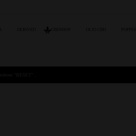
A
DERIVATI
CBDSHOP
OLIO CBD
POPPER
l bottone "RESET" .