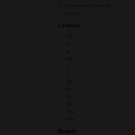
Salute, Benessere e Sport CBD
Nootropi
Grammi
0,5g
1g
2g
2.5g
3g
5g
10g
20g
50g
100g
500g
1000g
Brands