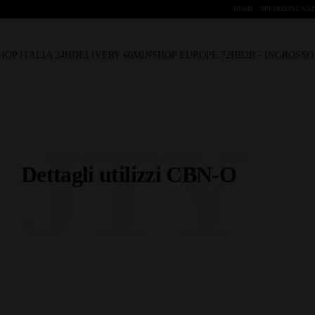
HOME
SPEDIZIONE NAZ
HOP ITALIA 24H
DELIVERY 60MIN
SHOP EUROPE 72H
B2B - INGROSS
JTY
Dettagli utilizzi CBN-O