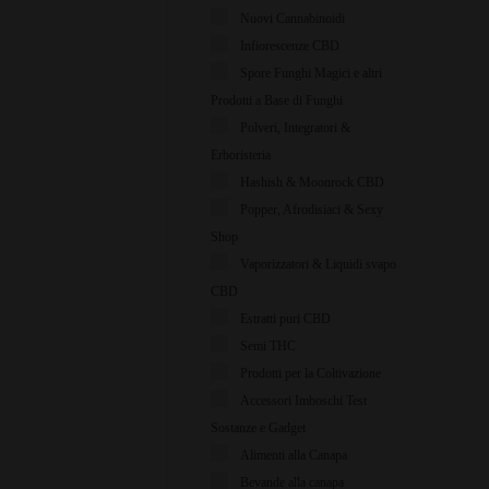
Nuovi Cannabinoidi
Infiorescenze CBD
Spore Funghi Magici e altri
Prodotti a Base di Funghi
Polveri, Integratori &
Erboristeria
Hashish & Moonrock CBD
Popper, Afrodisiaci & Sexy
Shop
Vaporizzatori & Liquidi svapo
CBD
Estratti puri CBD
Semi THC
Prodotti per la Coltivazione
Accessori Imboschi Test
Sostanze e Gadget
Alimenti alla Canapa
Bevande alla canapa