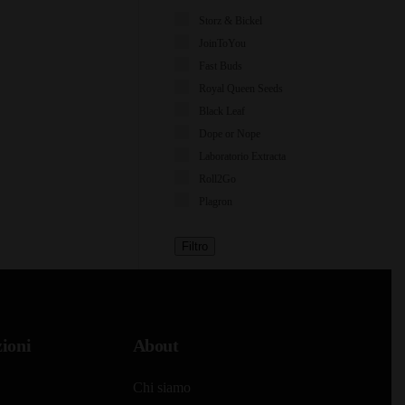
Storz & Bickel
JoinToYou
Fast Buds
Royal Queen Seeds
Black Leaf
Dope or Nope
Laboratorio Extracta
Roll2Go
Plagron
Filtro
ioni
About
Chi siamo