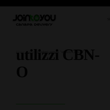
S
utilizzi CBN-
Home
/
Shop
/ Prodotti taggati “utilizzi CBN-O”
O