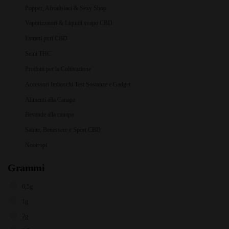
Popper, Afrodisiaci & Sexy Shop
Vaporizzatori & Liquidi svapo CBD
Estratti puri CBD
Semi THC
Prodotti per la Coltivazione
Accessori Imboschi Test Sostanze e Gadget
Alimenti alla Canapa
Bevande alla canapa
Salute, Benessere e Sport CBD
Nootropi
Grammi
0,5g
1g
2g