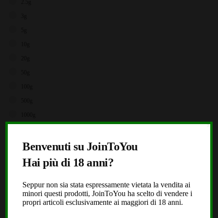
2.5g
3g
5g
10g
20g
50g
100g
500g
1000g
X
Brands
Benvenuti su JoinToYou
Storz & Bickel
Hai più di 18 anni?
JoinToYou
Fast Buds
Seppur non sia stata espressamente vietata la vendita ai
minori questi prodotti, JoinToYou ha scelto di vendere i
Royal Queen Seeds
propri articoli esclusivamente ai maggiori di 18 anni.
Black Leaf