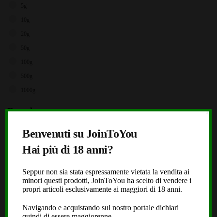
5g
10g
20g
50g
100g
500g
1000g
Brands
X
Storz & Bickel
Benvenuti su JoinToYou
JoinToYou
Hai più di 18 anni?
Fast Buds
Seppur non sia stata espressamente vietata la vendita ai
Royal Queen Seeds
minori questi prodotti, JoinToYou ha scelto di vendere i
Black Leaf
propri articoli esclusivamente ai maggiori di 18 anni.
Dope or Nope
Navigando e acquistando sul nostro portale dichiari
quindi di essere maggiorenne.
Laboratorio Extracta