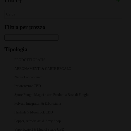
Filtri
Filtra per prezzo
Tipologia
PRODOTTI GRATIS
ABBONAMENTI & CARTE REGALO
Nuovi Cannabinoidi
Infiorescenze CBD
Spore Funghi Magici e altri Prodotti a Base di Funghi
Polveri, Integratori & Erboristeria
Hashish & Moonrock CBD
Popper, Afrodisiaci & Sexy Shop
Vaporizzatori & Liquidi svapo CBD