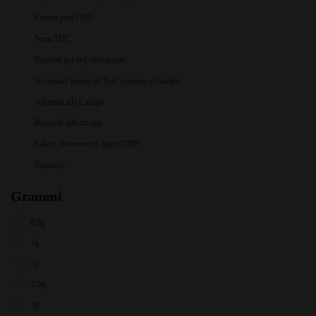
Estratti puri CBD
Semi THC
Prodotti per la Coltivazione
Accessori Imboschi Test Sostanze e Gadget
Alimenti alla Canapa
Bevande alla canapa
Salute, Benessere e Sport CBD
Nootropi
Grammi
0,5g
1g
2g
2.5g
3g