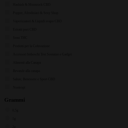
Hashish & Moonrock CBD
Popper, Afrodisiaci & Sexy Shop
Vaporizzatori & Liquidi svapo CBD
Estratti puri CBD
Semi THC
Prodotti per la Coltivazione
Accessori Imboschi Test Sostanze e Gadget
Alimenti alla Canapa
Bevande alla canapa
Salute, Benessere e Sport CBD
Nootropi
Grammi
0,5g
1g
2g