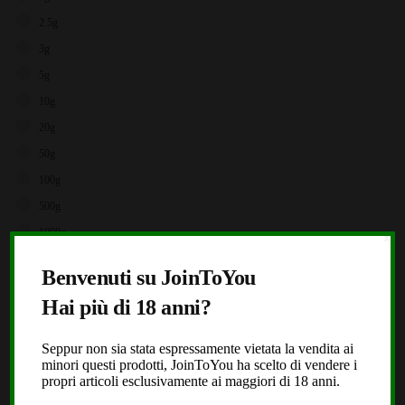
2.5g
3g
5g
10g
20g
50g
100g
500g
1000g
X
Brands
Benvenuti su JoinToYou
Hai più di 18 anni?
Storz & Bickel
JoinToYou
Seppur non sia stata espressamente vietata la vendita ai
Fast Buds
minori questi prodotti, JoinToYou ha scelto di vendere i
propri articoli esclusivamente ai maggiori di 18 anni.
Royal Queen Seeds