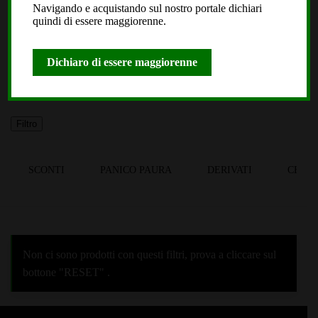
Black Leaf
Navigando e acquistando sul nostro portale dichiari
quindi di essere maggiorenne.
Dope or Nope
Laboratorio Extracta
Dichiaro di essere maggiorenne
Roll2Go
Plagron
Filtro
SCONTI
PANICO PAURA
DERIVATI
CBDS
Non ci sono prodotti con questi filtri, prova a cliccare sul
bottone "RESET" .