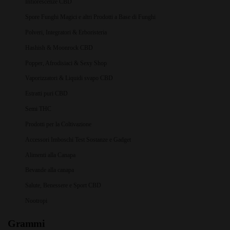
Infiorescenze CBD
Spore Funghi Magici e altri Prodotti a Base di Funghi
Polveri, Integratori & Erboristeria
Hashish & Moonrock CBD
Popper, Afrodisiaci & Sexy Shop
Vaporizzatori & Liquidi svapo CBD
Estratti puri CBD
Semi THC
Prodotti per la Coltivazione
Accessori Imboschi Test Sostanze e Gadget
Alimenti alla Canapa
Bevande alla canapa
Salute, Benessere e Sport CBD
Nootropi
Grammi