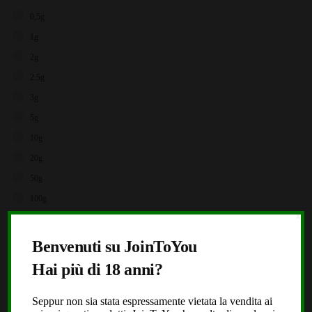
0,5g
1g
2g
2.5g
3g
5g
10g
20g
50g
100g
500g
X
1000g
Benvenuti su JoinToYou
Hai più di 18 anni?
Brands
Storz & Bickel
Seppur non sia stata espressamente vietata la vendita ai