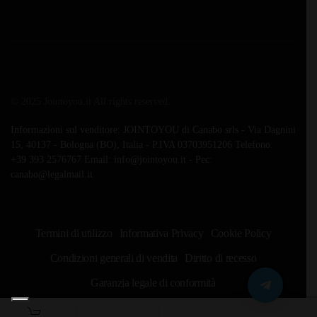
© 2025 Jointoyou.it All rights reserved.
Informazioni sul venditore: JOINTOYOU di Canabo srls - Via Dagnini
15, 40137 - Bologna (BO), Italia - P.IVA 03703951206 Telefono:
‪+39 393 2576767‬ Email: info@jointoyou.it - Pec:
canabo@legalmail.it
Termini di utilizzo
Informativa Privacy
Cookie Policy
Condizioni generali di vendita
Diritto di recesso
Garanzia legale di conformità