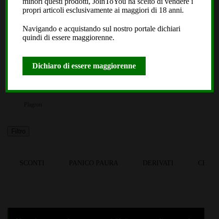
minori questi prodotti, JoinToYou ha scelto di vendere i
JoinToYou
propri articoli esclusivamente ai maggiori di 18 anni.
Fast Buds
Navigando e acquistando sul nostro portale dichiari
Royal Queen Seeds
quindi di essere maggiorenne.
Black Leaf
Dope or Nope
Dichiaro di essere maggiorenne
Laboratorio Extracta
Roll2Go
Plagron
Filtro
SCONTI
PANICO PAURA
DERIVATI
CBDS