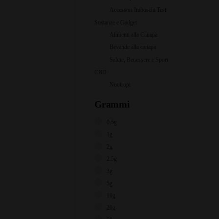
Accessori Imboschi Test
Sostanze e Gadget
Alimenti alla Canapa
Bevande alla canapa
Salute, Benessere e Sport
CBD
Nootropi
Grammi
0,5g
1g
2g
2.5g
3g
5g
10g
20g