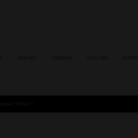
A
DERIVATI
CBDSHOP
OLIO CBD
POPPER
l bottone "RESET" .