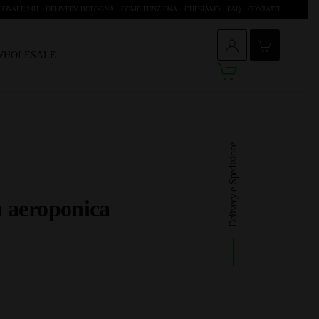
IONALE 24H
DELIVERY BOLOGNA
COME FUNZIONA
CHI SIAMO
FAQ
CONTATTI
 WHOLESALE
Delivery e Spedizione
n aeroponica