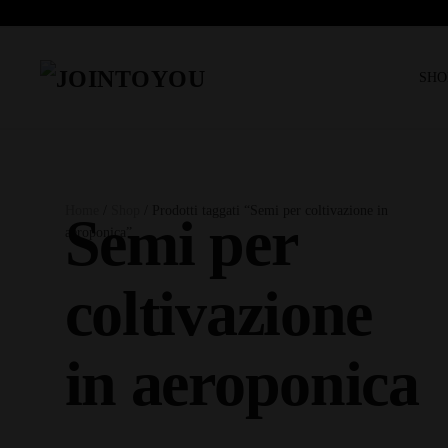
SHO
Home
/
Shop
/ Prodotti taggati “Semi per coltivazione in
Semi per
aeroponica”
coltivazione
in aeroponica