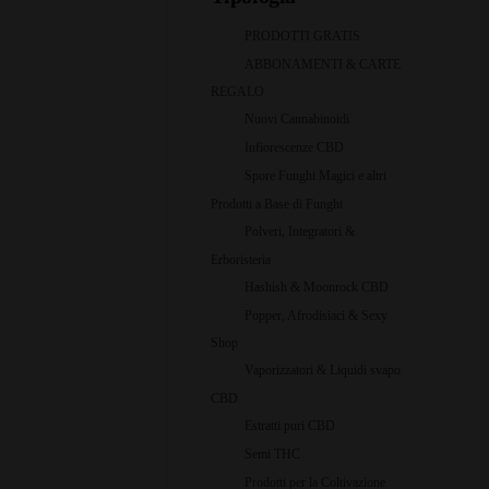
PRODOTTI GRATIS
ABBONAMENTI & CARTE
REGALO
Nuovi Cannabinoidi
Infiorescenze CBD
Spore Funghi Magici e altri
Prodotti a Base di Funghi
Polveri, Integratori &
Erboristeria
Hashish & Moonrock CBD
Popper, Afrodisiaci & Sexy
Shop
Vaporizzatori & Liquidi svapo
CBD
Estratti puri CBD
Semi THC
Prodotti per la Coltivazione