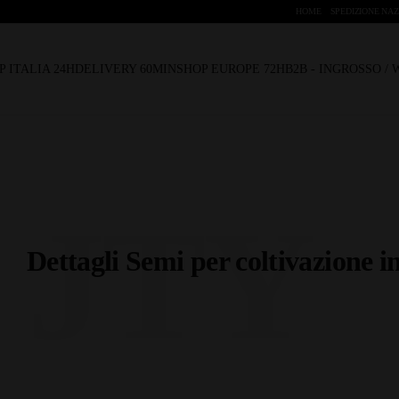
HOME
SPEDIZIONE NAZ
P ITALIA 24H
DELIVERY 60MIN
SHOP EUROPE 72H
B2B - INGROSSO /
JTY
Dettagli Semi per coltivazione i