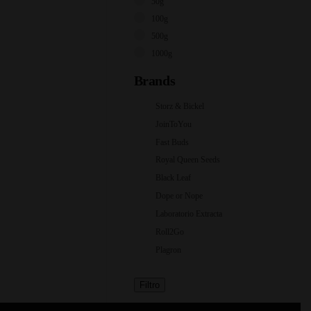
50g
100g
500g
1000g
Brands
Storz & Bickel
JoinToYou
Fast Buds
Royal Queen Seeds
Black Leaf
Dope or Nope
Laboratorio Extracta
Roll2Go
Plagron
Filtro