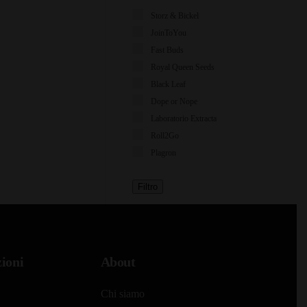
Storz & Bickel
JoinToYou
Fast Buds
Royal Queen Seeds
Black Leaf
Dope or Nope
Laboratorio Extracta
Roll2Go
Plagron
Filtro
ioni
About
Chi siamo