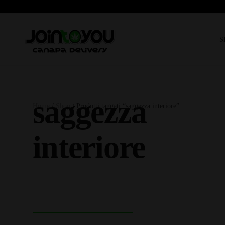
S
saggezza
Home
/
Shop
/ Prodotti taggati “saggezza interiore”
interiore