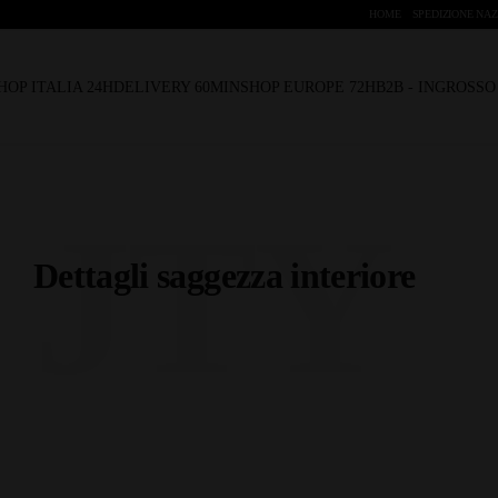
HOME
SPEDIZIONE NAZ
HOP ITALIA 24H
DELIVERY 60MIN
SHOP EUROPE 72H
B2B - INGROSS
JTY
Dettagli saggezza interiore