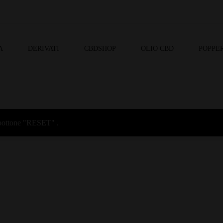
A
DERIVATI
CBDSHOP
OLIO CBD
POPPER
l bottone "RESET" .