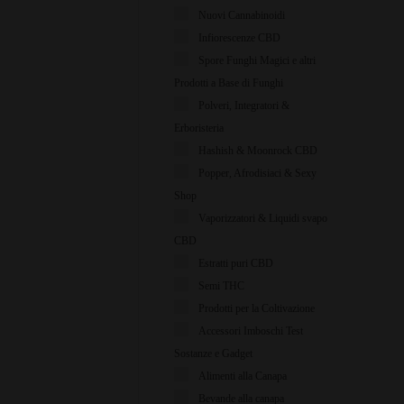
Nuovi Cannabinoidi
Infiorescenze CBD
Spore Funghi Magici e altri
Prodotti a Base di Funghi
Polveri, Integratori &
Erboristeria
Hashish & Moonrock CBD
Popper, Afrodisiaci & Sexy
Shop
Vaporizzatori & Liquidi svapo
CBD
Estratti puri CBD
Semi THC
Prodotti per la Coltivazione
Accessori Imboschi Test
Sostanze e Gadget
Alimenti alla Canapa
Bevande alla canapa