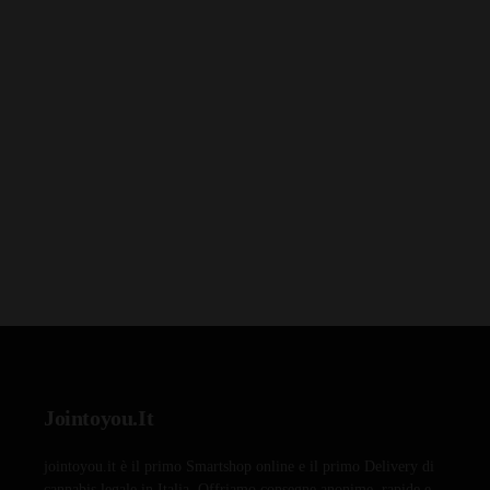
Jointoyou.It
jointoyou.it è il primo Smartshop online e il primo Delivery di
cannabis legale in Italia. Offriamo consegne anonime, rapide e