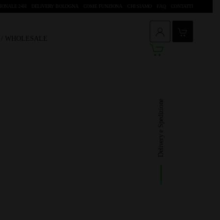
IONALE 24H
DELIVERY BOLOGNA
COME FUNZIONA
CHI SIAMO
FAQ
CONTATTI
O / WHOLESALE
Delivery e Spedizione