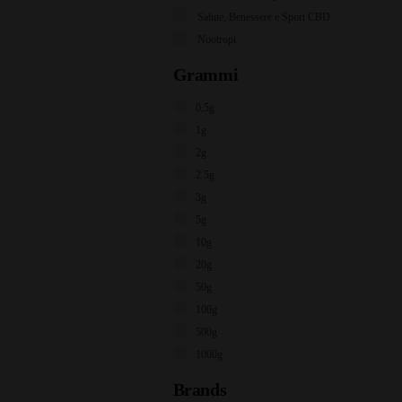
Salute, Benessere e Sport CBD
Nootropi
Grammi
0,5g
1g
2g
2.5g
3g
5g
10g
20g
50g
100g
500g
1000g
Brands