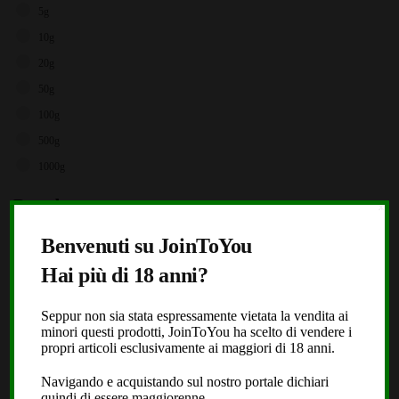
5g
10g
20g
50g
100g
500g
1000g
Brands
X
Storz & Bickel
Benvenuti su JoinToYou
JoinToYou
Hai più di 18 anni?
Fast Buds
Seppur non sia stata espressamente vietata la vendita ai
Royal Queen Seeds
minori questi prodotti, JoinToYou ha scelto di vendere i
Black Leaf
propri articoli esclusivamente ai maggiori di 18 anni.
Dope or Nope
Navigando e acquistando sul nostro portale dichiari
quindi di essere maggiorenne.
Laboratorio Extracta