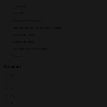
Estratti puri CBD
Semi THC
Prodotti per la Coltivazione
Accessori Imboschi Test Sostanze e Gadget
Alimenti alla Canapa
Bevande alla canapa
Salute, Benessere e Sport CBD
Nootropi
Grammi
0,5g
1g
2g
2.5g
3g