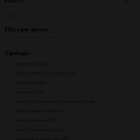
Filtri
Filtra per prezzo
Tipologia
PRODOTTI GRATIS
ABBONAMENTI & CARTE REGALO
Nuovi Cannabinoidi
Infiorescenze CBD
Spore Funghi Magici e altri Prodotti a Base di Funghi
Polveri, Integratori & Erboristeria
Hashish & Moonrock CBD
Popper, Afrodisiaci & Sexy Shop
Vaporizzatori & Liquidi svapo CBD