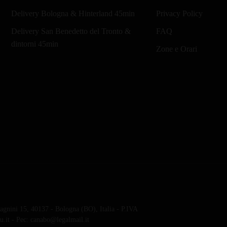
Delivery Bologna & Hinterland 45min
Privacy Policy
Delivery San Benedetto del Tronto &
FAQ
dintorni 45min
Zone e Orari
gnini 15, 40137 - Bologna (BO), Italia - P.IVA
.it - Pec: canabo@legalmail.it