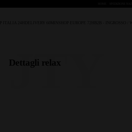
HOME
SPEDIZIONE NAZ
P ITALIA 24H
DELIVERY 60MIN
SHOP EUROPE 72H
B2B - INGROSSO /
JTY
Dettagli relax