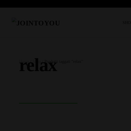
SHO
relax
Home
/
Shop
/ Prodotti taggati “relax”