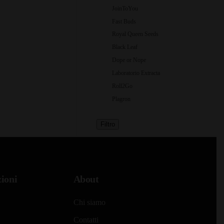
JoinToYou
Fast Buds
Royal Queen Seeds
Black Leaf
Dope or Nope
Laboratorio Extracta
Roll2Go
Plagron
Filtro
ioni
About
Chi siamo
Contatti