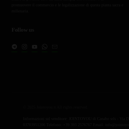
promuovere il commercio e le legalizzazione di questa pianta sacra e
millenaria.
Follow us
© 2025 Jointoyou.it All rights reserved.
Informazioni sul venditore: JOINTOYOU di Canabo srls - Via Da
03703951206 Telefono: ‪+39 393 2576767‬ Email: info@jointoyou