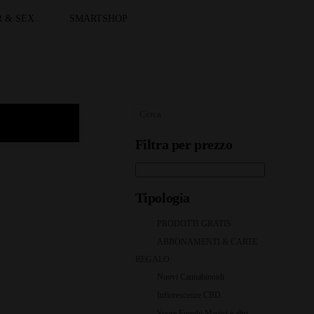
 & SEX
SMARTSHOP
Filtra per prezzo
Tipologia
PRODOTTI GRATIS
ABBONAMENTI & CARTE
REGALO
Nuovi Cannabinoidi
Infiorescenze CBD
Spore Funghi Magici e altri