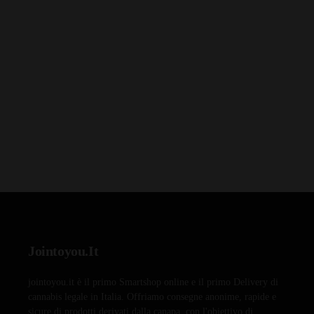
Jointoyou.It
jointoyou.it è il primo Smartshop online e il primo Delivery di
cannabis legale in Italia. Offriamo consegne anonime, rapide e
sicure di prodotti derivati dalla canapa, con l'obiettivo di