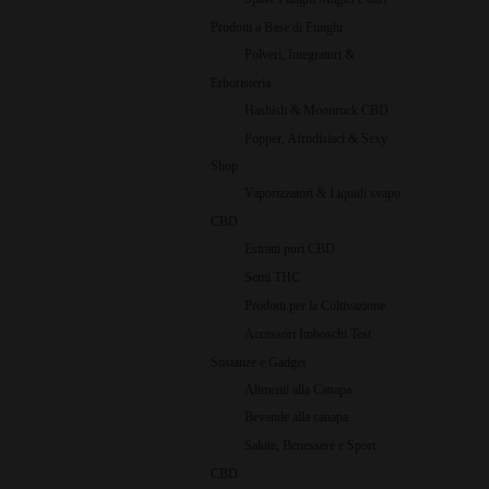
Prodotti a Base di Funghi
Polveri, Integratori &
Erboristeria
Hashish & Moonrock CBD
Popper, Afrodisiaci & Sexy
Shop
Vaporizzatori & Liquidi svapo
CBD
Estratti puri CBD
Semi THC
Prodotti per la Coltivazione
Accessori Imboschi Test
Sostanze e Gadget
Alimenti alla Canapa
Bevande alla canapa
Salute, Benessere e Sport
CBD