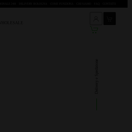
IONALE 24H
DELIVERY BOLOGNA
COME FUNZIONA
CHI SIAMO
FAQ
CONTATTI
 WHOLESALE
Delivery e Spedizione