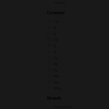
Nootropi
Grammi
0,5g
1g
2g
2.5g
3g
5g
10g
20g
50g
100g
500g
1000g
Brands
Storz & Bickel