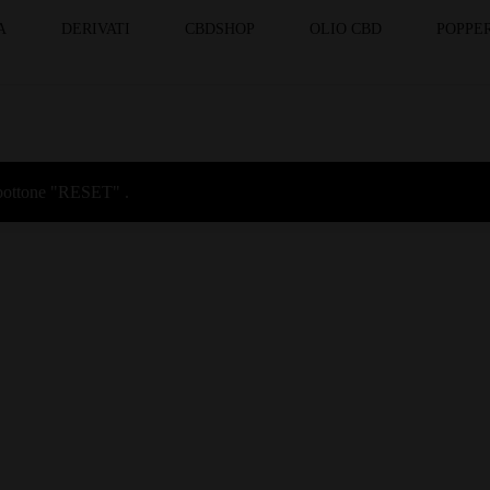
A
DERIVATI
CBDSHOP
OLIO CBD
POPPER
l bottone "RESET" .