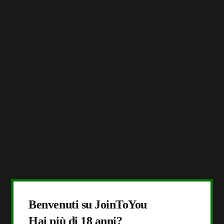
X
Benvenuti su JoinToYou
Hai più di 18 anni?