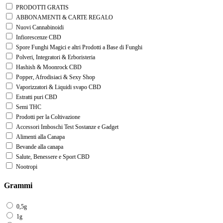
PRODOTTI GRATIS
ABBONAMENTI & CARTE REGALO
Nuovi Cannabinoidi
Infiorescenze CBD
Spore Funghi Magici e altri Prodotti a Base di Funghi
Polveri, Integratori & Erboristeria
Hashish & Moonrock CBD
Popper, Afrodisiaci & Sexy Shop
Vaporizzatori & Liquidi svapo CBD
Estratti puri CBD
Semi THC
Prodotti per la Coltivazione
Accessori Imboschi Test Sostanze e Gadget
Alimenti alla Canapa
Bevande alla canapa
Salute, Benessere e Sport CBD
Nootropi
Grammi
0,5g
1g