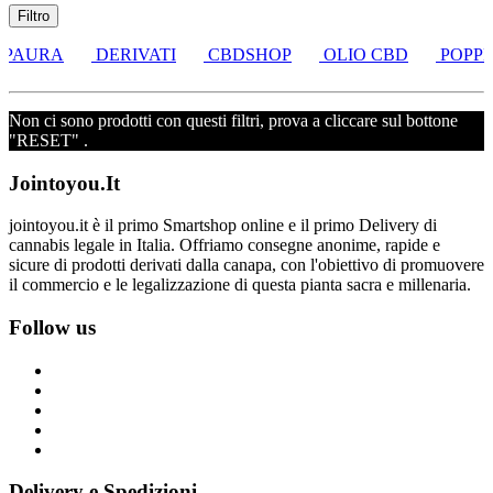
Filtro
 PAURA
DERIVATI
CBDSHOP
OLIO CBD
POPPE
Non ci sono prodotti con questi filtri, prova a cliccare sul bottone
"RESET" .
Jointoyou.It
jointoyou.it è il primo Smartshop online e il primo Delivery di
cannabis legale in Italia. Offriamo consegne anonime, rapide e
sicure di prodotti derivati dalla canapa, con l'obiettivo di promuovere
il commercio e le legalizzazione di questa pianta sacra e millenaria.
Follow us
Delivery e Spedizioni