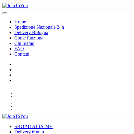
Home
Spedizione Nazionale 24h
Delivery Bologna
Come funziona
Chi Siamo
FAQ
Contatti
HOME
SPEDIZIONE NAZIONALE 24H
DELIVERY BOLOGNA
COME FUNZIONA
CHI SIAMO
FAQ
CONTATTI
SHOP ITALIA 24H
Delivery 60min