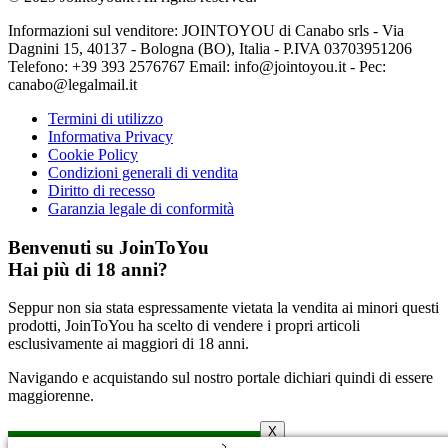
Informazioni sul venditore: JOINTOYOU di Canabo srls - Via
Dagnini 15, 40137 - Bologna (BO), Italia - P.IVA 03703951206
Telefono: ‪+39 393 2576767‬ Email: info@jointoyou.it - Pec:
canabo@legalmail.it
Termini di utilizzo
Informativa Privacy
Cookie Policy
Condizioni generali di vendita
Diritto di recesso
Garanzia legale di conformità
Benvenuti su JoinToYou
Hai più di 18 anni?
Seppur non sia stata espressamente vietata la vendita ai minori questi
prodotti, JoinToYou ha scelto di vendere i propri articoli
esclusivamente ai maggiori di 18 anni.
Navigando e acquistando sul nostro portale dichiari quindi di essere
maggiorenne.
X