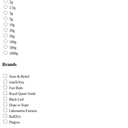
2g
2.5g
3g
5g
10g
20g
50g
100g
500g
1000g
Brands
Storz & Bickel
JoinToYou
Fast Buds
Royal Queen Seeds
Black Leaf
Dope or Nope
Laboratorio Extracta
Roll2Go
Plagron