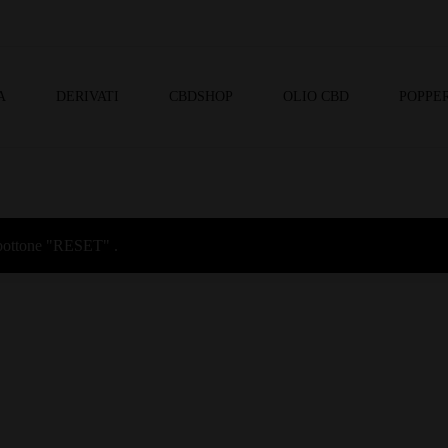
A
DERIVATI
CBDSHOP
OLIO CBD
POPPER
l bottone "RESET" .