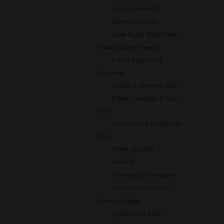
Nuovi Cannabinoidi
Infiorescenze CBD
Spore Funghi Magici e altri
Prodotti a Base di Funghi
Polveri, Integratori &
Erboristeria
Hashish & Moonrock CBD
Popper, Afrodisiaci & Sexy
Shop
Vaporizzatori & Liquidi svapo
CBD
Estratti puri CBD
Semi THC
Prodotti per la Coltivazione
Accessori Imboschi Test
Sostanze e Gadget
Alimenti alla Canapa