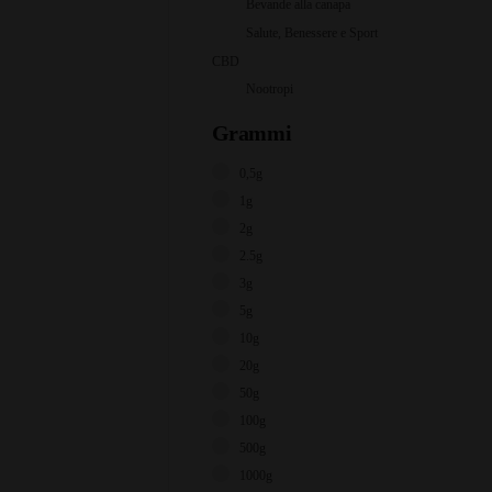
Bevande alla canapa
Salute, Benessere e Sport
CBD
Nootropi
Grammi
0,5g
1g
2g
2.5g
3g
5g
10g
20g
50g
100g
500g
1000g