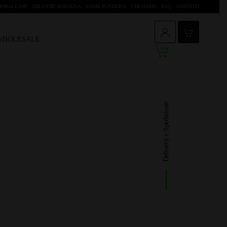
IONALE 24H
DELIVERY BOLOGNA
COME FUNZIONA
CHI SIAMO
FAQ
CONTATTI
 WHOLESALE
Delivery e Spedizione