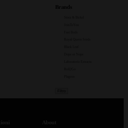
Brands
Storz & Bickel
JoinToYou
Fast Buds
Royal Queen Seeds
Black Leaf
Dope or Nope
Laboratorio Extracta
Roll2Go
Plagron
Filtro
ioni
About