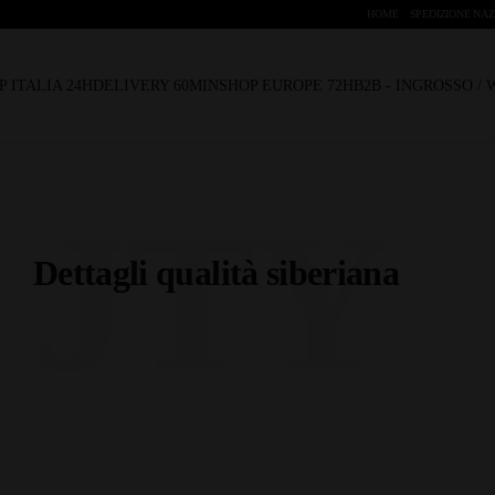
HOME
SPEDIZIONE NAZ
P ITALIA 24H
DELIVERY 60MIN
SHOP EUROPE 72H
B2B - INGROSSO /
JTY
Dettagli qualità siberiana