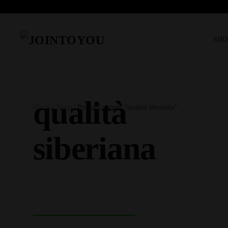
SHO
qualità
Home
/
Shop
/ Prodotti taggati “qualità siberiana”
siberiana