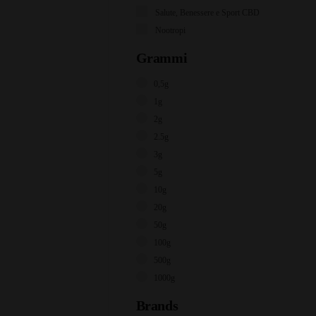
Salute, Benessere e Sport CBD
Nootropi
Grammi
0,5g
1g
2g
2.5g
3g
5g
10g
20g
50g
100g
500g
1000g
Brands