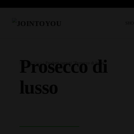
SHO
Prosecco di
Home
/
Shop
/ Prodotti taggati “Prosecco di lusso”
lusso