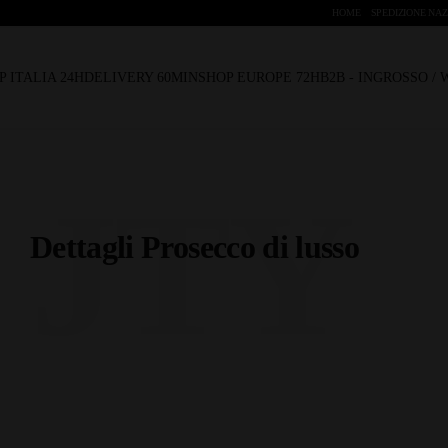
HOME
SPEDIZIONE NAZ
P ITALIA 24H
DELIVERY 60MIN
SHOP EUROPE 72H
B2B - INGROSSO /
JTY
Dettagli Prosecco di lusso