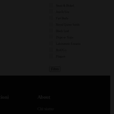
Storz & Bickel
JoinToYou
Fast Buds
Royal Queen Seeds
Black Leaf
Dope or Nope
Laboratorio Extracta
Roll2Go
Plagron
Filtro
ioni
About
Chi siamo