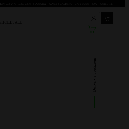
IONALE 24H
DELIVERY BOLOGNA
COME FUNZIONA
CHI SIAMO
FAQ
CONTATTI
 WHOLESALE
Delivery e Spedizione