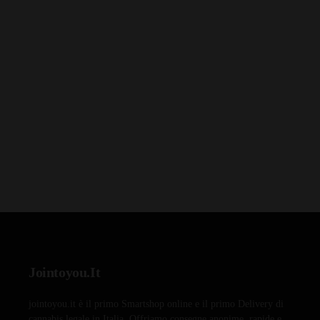
Jointoyou.It
jointoyou.it è il primo Smartshop online e il primo Delivery di
cannabis legale in Italia. Offriamo consegne anonime, rapide e