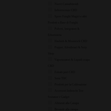
Nuovi Cannabinoidi
Infiorescenze CBD
Spore Funghi Magici e altri
Prodotti a Base di Funghi
Polveri, Integratori &
Erboristeria
Hashish & Moonrock CBD
Popper, Afrodisiaci & Sexy
Shop
Vaporizzatori & Liquidi svapo
CBD
Estratti puri CBD
Semi THC
Prodotti per la Coltivazione
Accessori Imboschi Test
Sostanze e Gadget
Alimenti alla Canapa
Bevande alla canapa