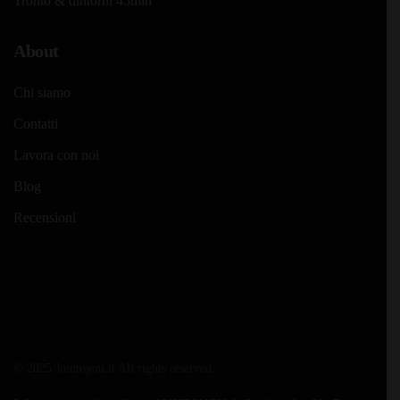
Tronto & dintorni 45min
About
Chi siamo
Contatti
Lavora con noi
Blog
Recensioni
© 2025 Jointoyou.it All rights reserved.