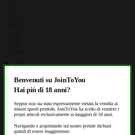
10g
20g
50g
100g
500g
1000g
Brands
X
Storz & Bickel
Benvenuti su JoinToYou
JoinToYou
Hai più di 18 anni?
Fast Buds
Royal Queen Seeds
Seppur non sia stata espressamente vietata la vendita ai
minori questi prodotti, JoinToYou ha scelto di vendere i
Black Leaf
propri articoli esclusivamente ai maggiori di 18 anni.
Dope or Nope
Navigando e acquistando sul nostro portale dichiari
Laboratorio Extracta
quindi di essere maggiorenne.