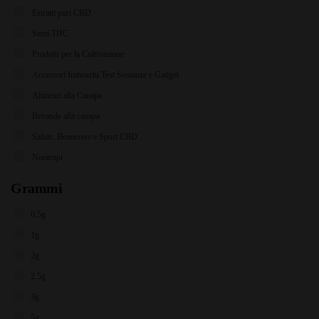
Estratti puri CBD
Semi THC
Prodotti per la Coltivazione
Accessori Imboschi Test Sostanze e Gadget
Alimenti alla Canapa
Bevande alla canapa
Salute, Benessere e Sport CBD
Nootropi
Grammi
0,5g
1g
2g
2.5g
3g
5g