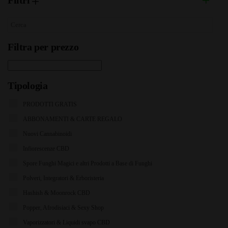
Filtri
Filtra per prezzo
Tipologia
PRODOTTI GRATIS
ABBONAMENTI & CARTE REGALO
Nuovi Cannabinoidi
Infiorescenze CBD
Spore Funghi Magici e altri Prodotti a Base di Funghi
Polveri, Integratori & Erboristeria
Hashish & Moonrock CBD
Popper, Afrodisiaci & Sexy Shop
Vaporizzatori & Liquidi svapo CBD