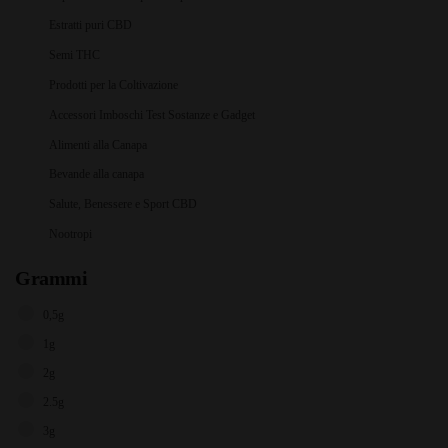
Estratti puri CBD
Semi THC
Prodotti per la Coltivazione
Accessori Imboschi Test Sostanze e Gadget
Alimenti alla Canapa
Bevande alla canapa
Salute, Benessere e Sport CBD
Nootropi
Grammi
0,5g
1g
2g
2.5g
3g