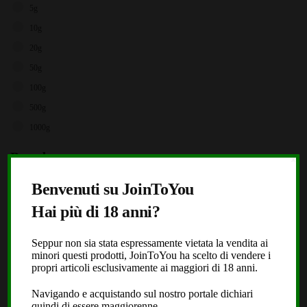
5g
10g
20g
50g
100g
500g
1000g
Brands
X
Storz & Bickel
Benvenuti su JoinToYou
JoinToYou
Hai più di 18 anni?
Fast Buds
Seppur non sia stata espressamente vietata la vendita ai
Royal Queen Seeds
minori questi prodotti, JoinToYou ha scelto di vendere i
Black Leaf
propri articoli esclusivamente ai maggiori di 18 anni.
Dope or Nope
Navigando e acquistando sul nostro portale dichiari
quindi di essere maggiorenne.
Laboratorio Extracta