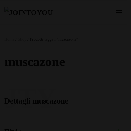
Home
/
Shop
/ Prodotti taggati “muscazone”
muscazone
JTY
Dettagli muscazone