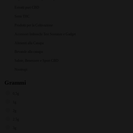
Estratti puri CBD
Semi THC
Prodotti per la Coltivazione
Accessori Imboschi Test Sostanze e Gadget
Alimenti alla Canapa
Bevande alla canapa
Salute, Benessere e Sport CBD
Nootropi
Grammi
0,5g
1g
2g
2.5g
3g