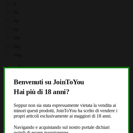
5g
10g
20g
50g
100g
500g
1000g
Brands
X
Storz & Bickel
Benvenuti su JoinToYou
JoinToYou
Hai più di 18 anni?
Fast Buds
Seppur non sia stata espressamente vietata la vendita ai
Royal Queen Seeds
minori questi prodotti, JoinToYou ha scelto di vendere i
Black Leaf
propri articoli esclusivamente ai maggiori di 18 anni.
Dope or Nope
Navigando e acquistando sul nostro portale dichiari
quindi di essere maggiorenne.
Laboratorio Extracta