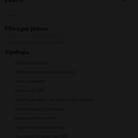
Filtri
Filtra per prezzo
Tipologia
PRODOTTI GRATIS
ABBONAMENTI & CARTE REGALO
Nuovi Cannabinoidi
Infiorescenze CBD
Spore Funghi Magici e altri Prodotti a Base di Funghi
Polveri, Integratori & Erboristeria
Hashish & Moonrock CBD
Popper, Afrodisiaci & Sexy Shop
Vaporizzatori & Liquidi svapo CBD