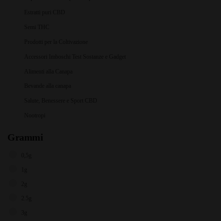
Estratti puri CBD
Semi THC
Prodotti per la Coltivazione
Accessori Imboschi Test Sostanze e Gadget
Alimenti alla Canapa
Bevande alla canapa
Salute, Benessere e Sport CBD
Nootropi
Grammi
0,5g
1g
2g
2.5g
3g