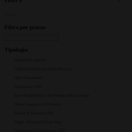
Filtri
Filtra per prezzo
Tipologia
PRODOTTI GRATIS
ABBONAMENTI & CARTE REGALO
Nuovi Cannabinoidi
Infiorescenze CBD
Spore Funghi Magici e altri Prodotti a Base di Funghi
Polveri, Integratori & Erboristeria
Hashish & Moonrock CBD
Popper, Afrodisiaci & Sexy Shop
Vaporizzatori & Liquidi svapo CBD