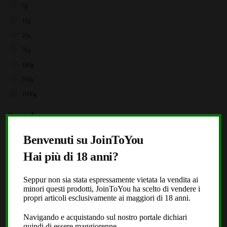
5g
10g
20g
50g
100g
500g
1000g
Brands
X
Storz & Bickel
Benvenuti su JoinToYou
JoinToYou
Hai più di 18 anni?
Fast Buds
Seppur non sia stata espressamente vietata la vendita ai
Royal Queen Seeds
minori questi prodotti, JoinToYou ha scelto di vendere i
Black Leaf
propri articoli esclusivamente ai maggiori di 18 anni.
Dope or Nope
Navigando e acquistando sul nostro portale dichiari
quindi di essere maggiorenne.
Laboratorio Extracta