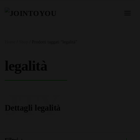
Home
/
Shop
/ Prodotti taggati “legalità”
legalità
JTY
Dettagli legalità