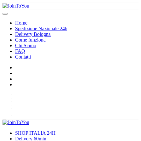
Home
Spedizione Nazionale 24h
Delivery Bologna
Come funziona
Chi Siamo
FAQ
Contatti
HOME
SPEDIZIONE NAZIONALE 24H
DELIVERY BOLOGNA
COME FUNZIONA
CHI SIAMO
FAQ
CONTATTI
SHOP ITALIA 24H
Delivery 60min