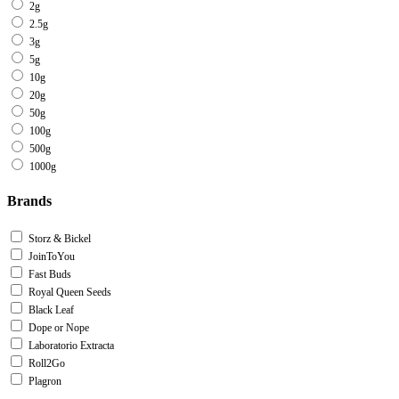
2g
2.5g
3g
5g
10g
20g
50g
100g
500g
1000g
Brands
Storz & Bickel
JoinToYou
Fast Buds
Royal Queen Seeds
Black Leaf
Dope or Nope
Laboratorio Extracta
Roll2Go
Plagron