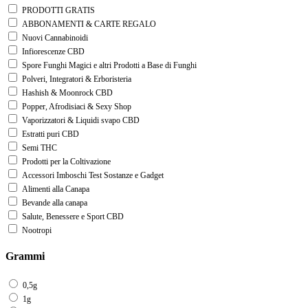
PRODOTTI GRATIS
ABBONAMENTI & CARTE REGALO
Nuovi Cannabinoidi
Infiorescenze CBD
Spore Funghi Magici e altri Prodotti a Base di Funghi
Polveri, Integratori & Erboristeria
Hashish & Moonrock CBD
Popper, Afrodisiaci & Sexy Shop
Vaporizzatori & Liquidi svapo CBD
Estratti puri CBD
Semi THC
Prodotti per la Coltivazione
Accessori Imboschi Test Sostanze e Gadget
Alimenti alla Canapa
Bevande alla canapa
Salute, Benessere e Sport CBD
Nootropi
Grammi
0,5g
1g