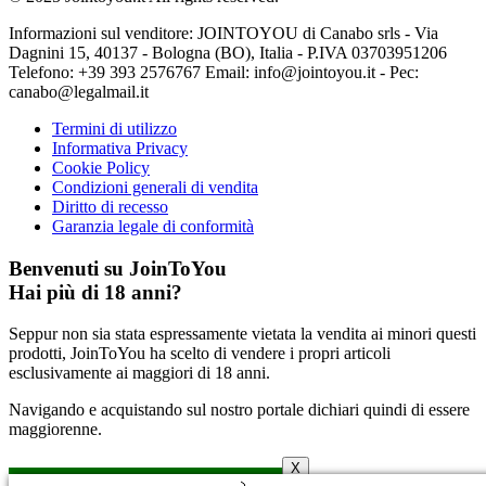
Informazioni sul venditore: JOINTOYOU di Canabo srls - Via
Dagnini 15, 40137 - Bologna (BO), Italia - P.IVA 03703951206
Telefono: ‪+39 393 2576767‬ Email: info@jointoyou.it - Pec:
canabo@legalmail.it
Termini di utilizzo
Informativa Privacy
Cookie Policy
Condizioni generali di vendita
Diritto di recesso
Garanzia legale di conformità
Benvenuti su JoinToYou
Hai più di 18 anni?
Seppur non sia stata espressamente vietata la vendita ai minori questi
prodotti, JoinToYou ha scelto di vendere i propri articoli
esclusivamente ai maggiori di 18 anni.
Navigando e acquistando sul nostro portale dichiari quindi di essere
maggiorenne.
X