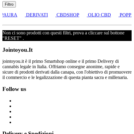
Filtro
 PAURA
DERIVATI
CBDSHOP
OLIO CBD
POPPE
Non ci sono prodotti con questi filtri, prova a cliccare sul bottone
"RESET" .
Jointoyou.It
jointoyou.it è il primo Smartshop online e il primo Delivery di
cannabis legale in Italia. Offriamo consegne anonime, rapide e
sicure di prodotti derivati dalla canapa, con l'obiettivo di promuovere
il commercio e le legalizzazione di questa pianta sacra e millenaria.
Follow us
Delivery e Spedizioni