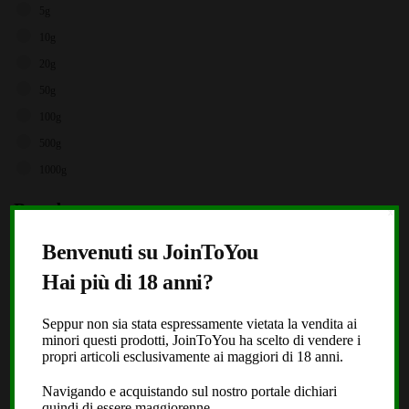
5g
10g
20g
50g
100g
500g
1000g
Brands
X
Storz & Bickel
Benvenuti su JoinToYou
JoinToYou
Hai più di 18 anni?
Fast Buds
Seppur non sia stata espressamente vietata la vendita ai
Royal Queen Seeds
minori questi prodotti, JoinToYou ha scelto di vendere i
Black Leaf
propri articoli esclusivamente ai maggiori di 18 anni.
Dope or Nope
Navigando e acquistando sul nostro portale dichiari
quindi di essere maggiorenne.
Laboratorio Extracta