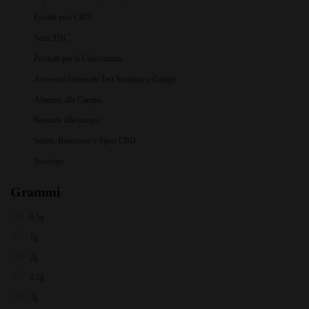
Estratti puri CBD
Semi THC
Prodotti per la Coltivazione
Accessori Imboschi Test Sostanze e Gadget
Alimenti alla Canapa
Bevande alla canapa
Salute, Benessere e Sport CBD
Nootropi
Grammi
0,5g
1g
2g
2.5g
3g