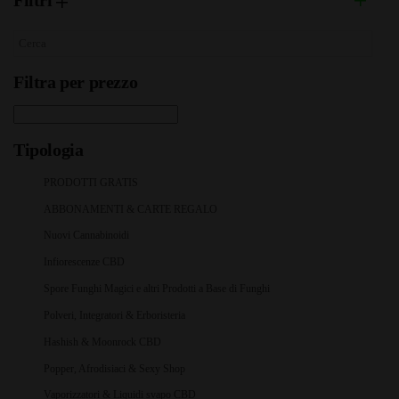
Filtri
Filtra per prezzo
Tipologia
PRODOTTI GRATIS
ABBONAMENTI & CARTE REGALO
Nuovi Cannabinoidi
Infiorescenze CBD
Spore Funghi Magici e altri Prodotti a Base di Funghi
Polveri, Integratori & Erboristeria
Hashish & Moonrock CBD
Popper, Afrodisiaci & Sexy Shop
Vaporizzatori & Liquidi svapo CBD