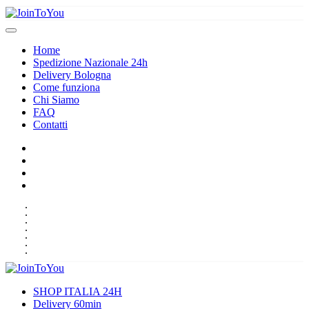
Home
Spedizione Nazionale 24h
Delivery Bologna
Come funziona
Chi Siamo
FAQ
Contatti
HOME
SPEDIZIONE NAZIONALE 24H
DELIVERY BOLOGNA
COME FUNZIONA
CHI SIAMO
FAQ
CONTATTI
SHOP ITALIA 24H
Delivery 60min