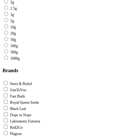
2g
2.5g
3g
5g
10g
20g
50g
100g
500g
1000g
Brands
Storz & Bickel
JoinToYou
Fast Buds
Royal Queen Seeds
Black Leaf
Dope or Nope
Laboratorio Extracta
Roll2Go
Plagron