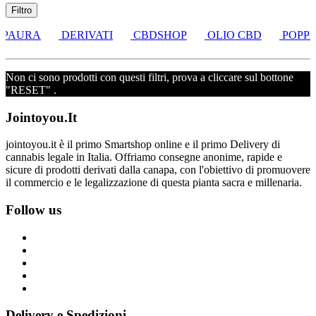
Filtro
 PAURA
DERIVATI
CBDSHOP
OLIO CBD
POPPE
Non ci sono prodotti con questi filtri, prova a cliccare sul bottone
"RESET" .
Jointoyou.It
jointoyou.it è il primo Smartshop online e il primo Delivery di
cannabis legale in Italia. Offriamo consegne anonime, rapide e
sicure di prodotti derivati dalla canapa, con l'obiettivo di promuovere
il commercio e le legalizzazione di questa pianta sacra e millenaria.
Follow us
Delivery e Spedizioni