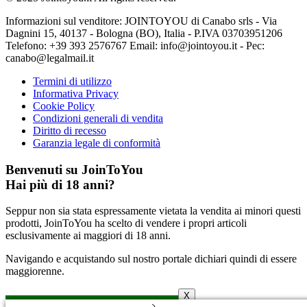
Informazioni sul venditore: JOINTOYOU di Canabo srls - Via
Dagnini 15, 40137 - Bologna (BO), Italia - P.IVA 03703951206
Telefono: ‪+39 393 2576767‬ Email: info@jointoyou.it - Pec:
canabo@legalmail.it
Termini di utilizzo
Informativa Privacy
Cookie Policy
Condizioni generali di vendita
Diritto di recesso
Garanzia legale di conformità
Benvenuti su JoinToYou
Hai più di 18 anni?
Seppur non sia stata espressamente vietata la vendita ai minori questi
prodotti, JoinToYou ha scelto di vendere i propri articoli
esclusivamente ai maggiori di 18 anni.
Navigando e acquistando sul nostro portale dichiari quindi di essere
maggiorenne.
X