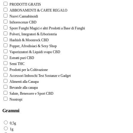
PRODOTTI GRATIS
ABBONAMENTI & CARTE REGALO
Nuovi Cannabinoidi
Infiorescenze CBD
Spore Funghi Magici e altri Prodotti a Base di Funghi
Polveri, Integratori & Erboristeria
Hashish & Moonrock CBD
Popper, Afrodisiaci & Sexy Shop
Vaporizzatori & Liquidi svapo CBD
Estratti puri CBD
Semi THC
Prodotti per la Coltivazione
Accessori Imboschi Test Sostanze e Gadget
Alimenti alla Canapa
Bevande alla canapa
Salute, Benessere e Sport CBD
Nootropi
Grammi
0,5g
1g