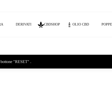
RA
DERIVATI
CBDSHOP
OLIO CBD
POPPE
sul bottone "RESET" .