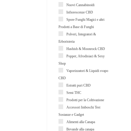
Nuovi Cannabinoidi
Infiorescenze CBD
Spore Funghi Magici e altri
Prodotti a Base di Funghi
Polveri, Integratori &
Erboristeria
Hashish & Moonrock CBD
Popper, Afrodisiaci & Sexy
Shop
Vaporizzatori & Liquidi svapo
CBD
Estratti puri CBD
Semi THC
Prodotti per la Coltivazione
Accessori Imboschi Test
Sostanze e Gadget
Alimenti alla Canapa
Bevande alla canapa