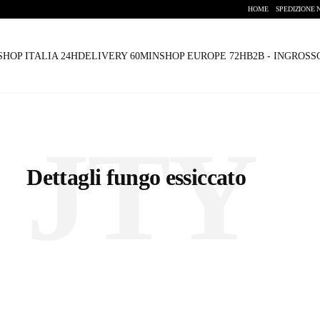
HOME
SPEDIZIONE 
SHOP ITALIA 24H
DELIVERY 60MIN
SHOP EUROPE 72H
B2B - INGROS
JTY
Dettagli fungo essiccato