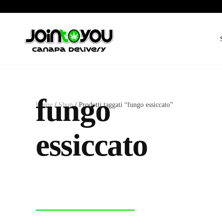
fungo
Home
/
Shop
/ Prodotti taggati “fungo essiccato”
essiccato