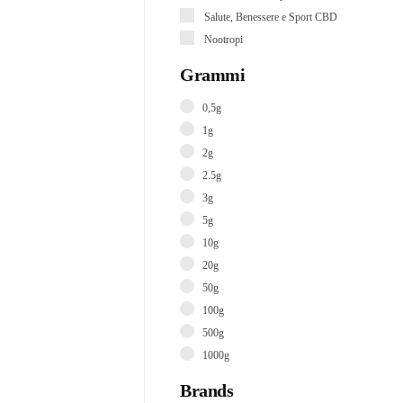
Salute, Benessere e Sport CBD
Nootropi
Grammi
0,5g
1g
2g
2.5g
3g
5g
10g
20g
50g
100g
500g
1000g
Brands