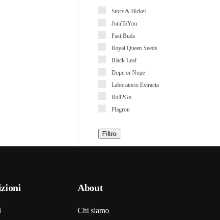
Storz & Bickel
JoinToYou
Fast Buds
Royal Queen Seeds
Black Leaf
Dope or Nope
Laboratorio Extracta
Roll2Go
Plagron
Filtro
zioni
About
i
Chi siamo