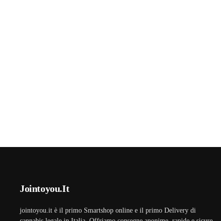
Jointoyou.It
jointoyou.it è il primo Smartshop online e il primo Delivery di
cannabis legale in Italia. Offriamo consegne anonime, rapide e sicure