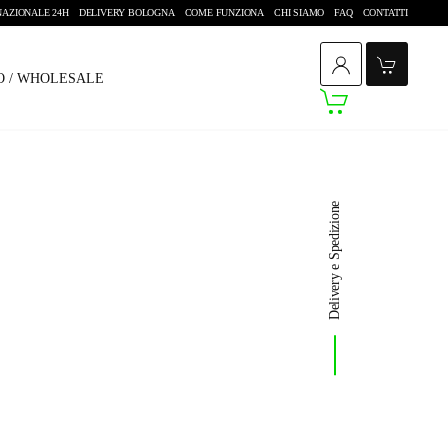
NAZIONALE 24H
DELIVERY BOLOGNA
COME FUNZIONA
CHI SIAMO
FAQ
CONTATTI
SO / WHOLESALE
Delivery e Spedizione