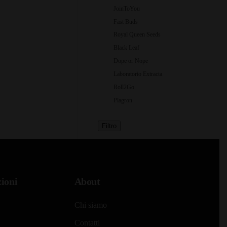
JoinToYou
Fast Buds
Royal Queen Seeds
Black Leaf
Dope or Nope
Laboratorio Extracta
Roll2Go
Plagron
Filtro
ioni
About
Chi siamo
Contatti