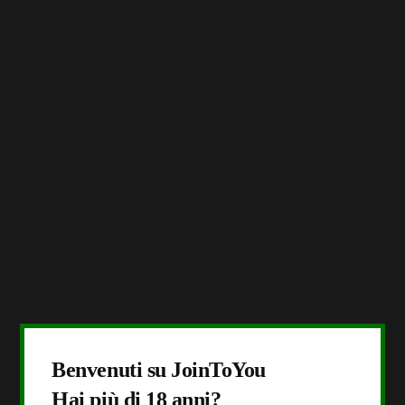
X
Benvenuti su JoinToYou
Hai più di 18 anni?