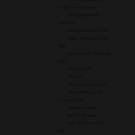
Prodotti a Base di Funghi
Polveri, Integratori &
Erboristeria
Hashish & Moonrock CBD
Popper, Afrodisiaci & Sexy
Shop
Vaporizzatori & Liquidi svapo
CBD
Estratti puri CBD
Semi THC
Prodotti per la Coltivazione
Accessori Imboschi Test
Sostanze e Gadget
Alimenti alla Canapa
Bevande alla canapa
Salute, Benessere e Sport
CBD