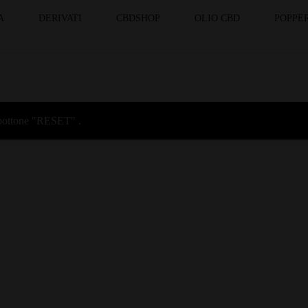
A
DERIVATI
CBDSHOP
OLIO CBD
POPPER
l bottone "RESET" .