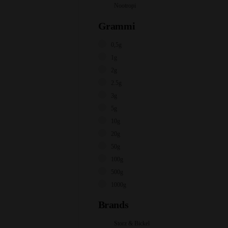
Nootropi
Grammi
0,5g
1g
2g
2.5g
3g
5g
10g
20g
50g
100g
500g
1000g
Brands
Storz & Bickel