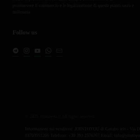
promuovere il commercio e le legalizzazione di questa pianta sacra e
millenaria.
Follow us
© 2025 Jointoyou.it All rights reserved.
Informazioni sul venditore: JOINTOYOU di Canabo srls - Via Da
03703951206 Telefono: ‪+39 393 2576767‬ Email: info@jointoyou