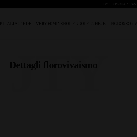
HOME
SPEDIZIONE NAZ
P ITALIA 24H
DELIVERY 60MIN
SHOP EUROPE 72H
B2B - INGROSSO /
JTY
Dettagli florovivaismo