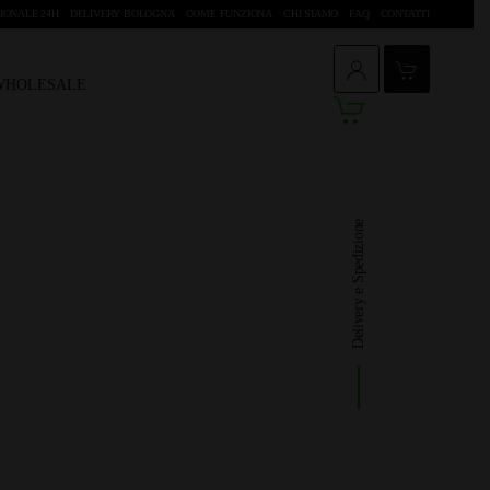
IONALE 24H
DELIVERY BOLOGNA
COME FUNZIONA
CHI SIAMO
FAQ
CONTATTI
 WHOLESALE
Delivery e Spedizione