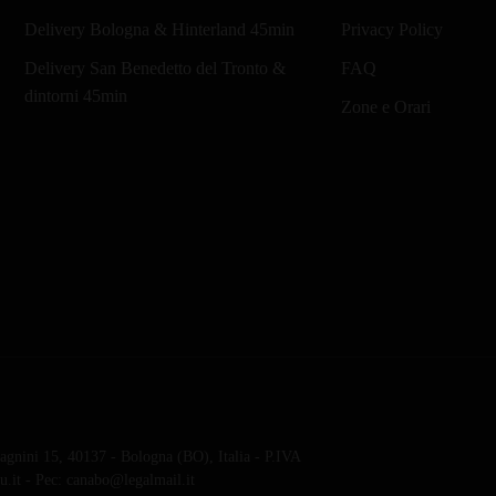
Delivery Bologna & Hinterland 45min
Privacy Policy
Delivery San Benedetto del Tronto &
FAQ
dintorni 45min
Zone e Orari
gnini 15, 40137 - Bologna (BO), Italia - P.IVA
.it - Pec: canabo@legalmail.it