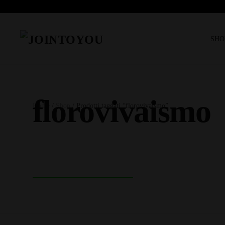
SHO
florovivaismo
Home
/
Shop
/ Prodotti taggati “florovivaismo”