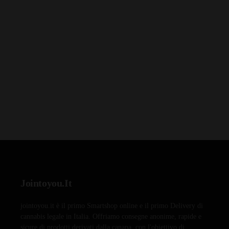
Jointoyou.It
jointoyou.it è il primo Smartshop online e il primo Delivery di
cannabis legale in Italia. Offriamo consegne anonime, rapide e
sicure di prodotti derivati dalla canapa, con l'obiettivo di