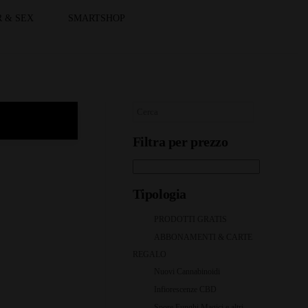
 & SEX
SMARTSHOP
Filtra per prezzo
Tipologia
PRODOTTI GRATIS
ABBONAMENTI & CARTE
REGALO
Nuovi Cannabinoidi
Infiorescenze CBD
Spore Funghi Magici e altri