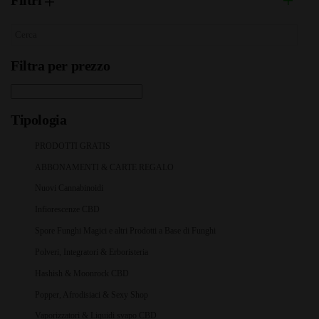
Filtri
Filtra per prezzo
Tipologia
PRODOTTI GRATIS
ABBONAMENTI & CARTE REGALO
Nuovi Cannabinoidi
Infiorescenze CBD
Spore Funghi Magici e altri Prodotti a Base di Funghi
Polveri, Integratori & Erboristeria
Hashish & Moonrock CBD
Popper, Afrodisiaci & Sexy Shop
Vaporizzatori & Liquidi svapo CBD