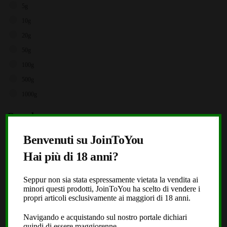
5g
10g
20g
50g
100g
500g
1000g
Brands
X
Storz & Bickel
Benvenuti su JoinToYou
JoinToYou
Hai più di 18 anni?
Fast Buds
Seppur non sia stata espressamente vietata la vendita ai
Royal Queen Seeds
minori questi prodotti, JoinToYou ha scelto di vendere i
Black Leaf
propri articoli esclusivamente ai maggiori di 18 anni.
Dope or Nope
Navigando e acquistando sul nostro portale dichiari
quindi di essere maggiorenne.
Laboratorio Extracta