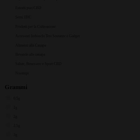
Estratti puri CBD
Semi THC
Prodotti per la Coltivazione
Accessori Imboschi Test Sostanze e Gadget
Alimenti alla Canapa
Bevande alla canapa
Salute, Benessere e Sport CBD
Nootropi
Grammi
0,5g
1g
2g
2.5g
3g