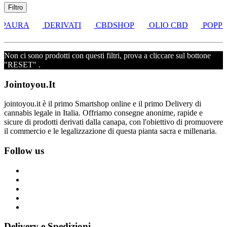
Filtro
 PAURA
DERIVATI
CBDSHOP
OLIO CBD
POPPE
Non ci sono prodotti con questi filtri, prova a cliccare sul bottone
"RESET" .
Jointoyou.It
jointoyou.it è il primo Smartshop online e il primo Delivery di
cannabis legale in Italia. Offriamo consegne anonime, rapide e
sicure di prodotti derivati dalla canapa, con l'obiettivo di promuovere
il commercio e le legalizzazione di questa pianta sacra e millenaria.
Follow us
Delivery e Spedizioni