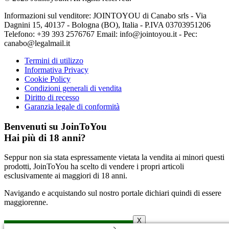
Informazioni sul venditore: JOINTOYOU di Canabo srls - Via
Dagnini 15, 40137 - Bologna (BO), Italia - P.IVA 03703951206
Telefono: ‪+39 393 2576767‬ Email: info@jointoyou.it - Pec:
canabo@legalmail.it
Termini di utilizzo
Informativa Privacy
Cookie Policy
Condizioni generali di vendita
Diritto di recesso
Garanzia legale di conformità
Benvenuti su JoinToYou
Hai più di 18 anni?
Seppur non sia stata espressamente vietata la vendita ai minori questi
prodotti, JoinToYou ha scelto di vendere i propri articoli
esclusivamente ai maggiori di 18 anni.
Navigando e acquistando sul nostro portale dichiari quindi di essere
maggiorenne.
X