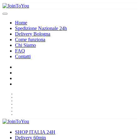
Home
Spedizione Nazionale 24h
Delivery Bologna
Come funziona
Chi Siamo
FAQ
Contatti
HOME
SPEDIZIONE NAZIONALE 24H
DELIVERY BOLOGNA
COME FUNZIONA
CHI SIAMO
FAQ
CONTATTI
SHOP ITALIA 24H
Delivery 60min