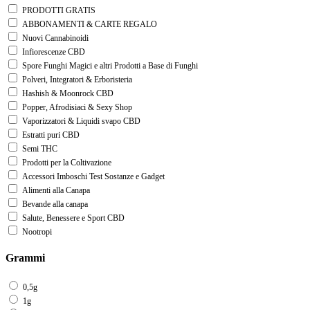
PRODOTTI GRATIS
ABBONAMENTI & CARTE REGALO
Nuovi Cannabinoidi
Infiorescenze CBD
Spore Funghi Magici e altri Prodotti a Base di Funghi
Polveri, Integratori & Erboristeria
Hashish & Moonrock CBD
Popper, Afrodisiaci & Sexy Shop
Vaporizzatori & Liquidi svapo CBD
Estratti puri CBD
Semi THC
Prodotti per la Coltivazione
Accessori Imboschi Test Sostanze e Gadget
Alimenti alla Canapa
Bevande alla canapa
Salute, Benessere e Sport CBD
Nootropi
Grammi
0,5g
1g