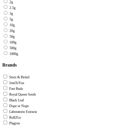
2g
2.5g
3g
5g
10g
20g
50g
100g
500g
1000g
Brands
Storz & Bickel
JoinToYou
Fast Buds
Royal Queen Seeds
Black Leaf
Dope or Nope
Laboratorio Extracta
Roll2Go
Plagron