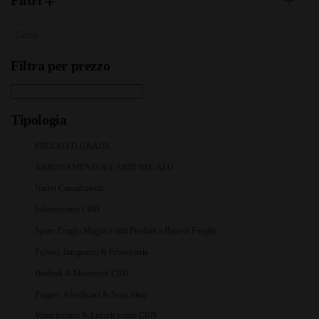
Filtri
Filtra per prezzo
Tipologia
PRODOTTI GRATIS
ABBONAMENTI & CARTE REGALO
Nuovi Cannabinoidi
Infiorescenze CBD
Spore Funghi Magici e altri Prodotti a Base di Funghi
Polveri, Integratori & Erboristeria
Hashish & Moonrock CBD
Popper, Afrodisiaci & Sexy Shop
Vaporizzatori & Liquidi svapo CBD