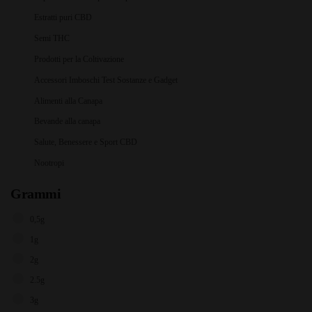
Estratti puri CBD
Semi THC
Prodotti per la Coltivazione
Accessori Imboschi Test Sostanze e Gadget
Alimenti alla Canapa
Bevande alla canapa
Salute, Benessere e Sport CBD
Nootropi
Grammi
0,5g
1g
2g
2.5g
3g