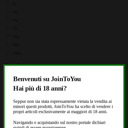
5g
10g
20g
50g
100g
500g
1000g
Brands
X
Storz & Bickel
Benvenuti su JoinToYou
JoinToYou
Hai più di 18 anni?
Fast Buds
Seppur non sia stata espressamente vietata la vendita ai
Royal Queen Seeds
minori questi prodotti, JoinToYou ha scelto di vendere i
Black Leaf
propri articoli esclusivamente ai maggiori di 18 anni.
Dope or Nope
Navigando e acquistando sul nostro portale dichiari
quindi di essere maggiorenne.
Laboratorio Extracta