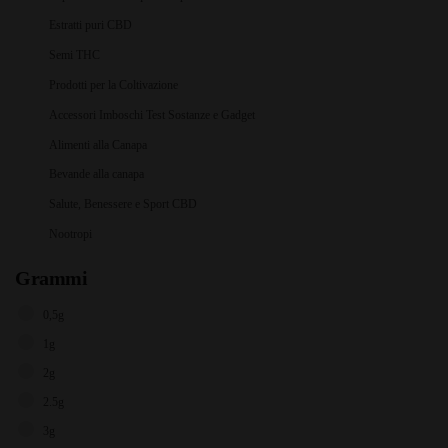
Estratti puri CBD
Semi THC
Prodotti per la Coltivazione
Accessori Imboschi Test Sostanze e Gadget
Alimenti alla Canapa
Bevande alla canapa
Salute, Benessere e Sport CBD
Nootropi
Grammi
0,5g
1g
2g
2.5g
3g