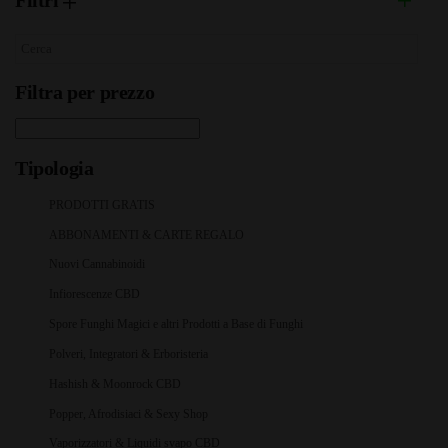
Filtri
Filtra per prezzo
Tipologia
PRODOTTI GRATIS
ABBONAMENTI & CARTE REGALO
Nuovi Cannabinoidi
Infiorescenze CBD
Spore Funghi Magici e altri Prodotti a Base di Funghi
Polveri, Integratori & Erboristeria
Hashish & Moonrock CBD
Popper, Afrodisiaci & Sexy Shop
Vaporizzatori & Liquidi svapo CBD