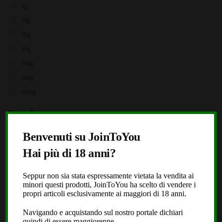
5g
10g
20g
50g
100g
500g
1000g
Brands
X
Storz & Bickel
Benvenuti su JoinToYou
JoinToYou
Hai più di 18 anni?
Fast Buds
Seppur non sia stata espressamente vietata la vendita ai
Royal Queen Seeds
minori questi prodotti, JoinToYou ha scelto di vendere i
Black Leaf
propri articoli esclusivamente ai maggiori di 18 anni.
Dope or Nope
Navigando e acquistando sul nostro portale dichiari
quindi di essere maggiorenne.
Laboratorio Extracta