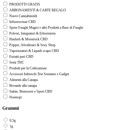
PRODOTTI GRATIS
ABBONAMENTI & CARTE REGALO
Nuovi Cannabinoidi
Infiorescenze CBD
Spore Funghi Magici e altri Prodotti a Base di Funghi
Polveri, Integratori & Erboristeria
Hashish & Moonrock CBD
Popper, Afrodisiaci & Sexy Shop
Vaporizzatori & Liquidi svapo CBD
Estratti puri CBD
Semi THC
Prodotti per la Coltivazione
Accessori Imboschi Test Sostanze e Gadget
Alimenti alla Canapa
Bevande alla canapa
Salute, Benessere e Sport CBD
Nootropi
Grammi
0,5g
1g