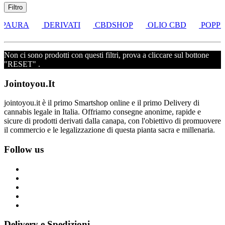
Filtro
 PAURA
DERIVATI
CBDSHOP
OLIO CBD
POPPE
Non ci sono prodotti con questi filtri, prova a cliccare sul bottone
"RESET" .
Jointoyou.It
jointoyou.it è il primo Smartshop online e il primo Delivery di
cannabis legale in Italia. Offriamo consegne anonime, rapide e
sicure di prodotti derivati dalla canapa, con l'obiettivo di promuovere
il commercio e le legalizzazione di questa pianta sacra e millenaria.
Follow us
Delivery e Spedizioni