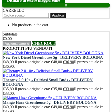
Dichiaro di essere maggiorenne
0
CARRELLO
Applica
No products in the cart.
Subtotale:
€
0,00
CHECKOUT
Aggiorna carrello
PRODOTTI PIU VENDUTI
New York Diesel Greenhouse 5g - DELIVERY BOLOGNA
€
48,00
Il prezzo originale era: €48,00.
€
36,90
Il prezzo attuale è:
€36,90.
Therapy 2.0 10g - Deliziosi Small Buds - DELIVERY
BOLOGNA
€
35,80
Il prezzo originale era: €35,80.
€
33,00
Il prezzo attuale è:
€33,00.
Mango Haze Greenhouse 5g - DELIVERY BOLOGNA
€
49,00
Il prezzo originale era: €49,00.
€
35,90
Il prezzo attuale è:
€35,90.