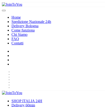
Home
Spedizione Nazionale 24h
Delivery Bologna
Come funziona
Chi Siamo
FAQ
Contatti
HOME
SPEDIZIONE NAZIONALE 24H
DELIVERY BOLOGNA
COME FUNZIONA
CHI SIAMO
FAQ
CONTATTI
SHOP ITALIA 24H
Delivery 60min