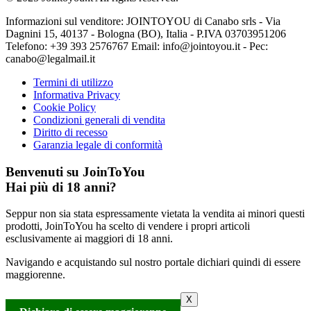
Informazioni sul venditore: JOINTOYOU di Canabo srls - Via
Dagnini 15, 40137 - Bologna (BO), Italia - P.IVA 03703951206
Telefono: ‪+39 393 2576767‬ Email: info@jointoyou.it - Pec:
canabo@legalmail.it
Termini di utilizzo
Informativa Privacy
Cookie Policy
Condizioni generali di vendita
Diritto di recesso
Garanzia legale di conformità
Benvenuti su JoinToYou
Hai più di 18 anni?
Seppur non sia stata espressamente vietata la vendita ai minori questi
prodotti, JoinToYou ha scelto di vendere i propri articoli
esclusivamente ai maggiori di 18 anni.
Navigando e acquistando sul nostro portale dichiari quindi di essere
maggiorenne.
X