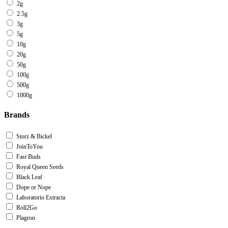
2g
2.5g
3g
5g
10g
20g
50g
100g
500g
1000g
Brands
Storz & Bickel
JoinToYou
Fast Buds
Royal Queen Seeds
Black Leaf
Dope or Nope
Laboratorio Extracta
Roll2Go
Plagron