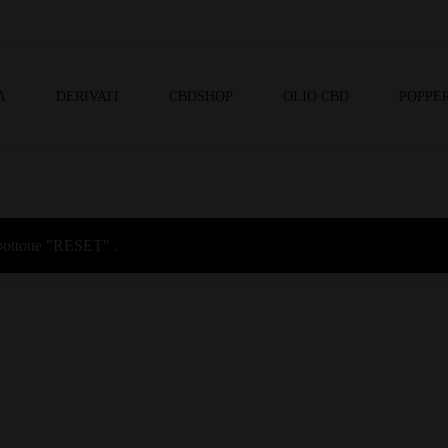
A
DERIVATI
CBDSHOP
OLIO CBD
POPPER
l bottone "RESET" .