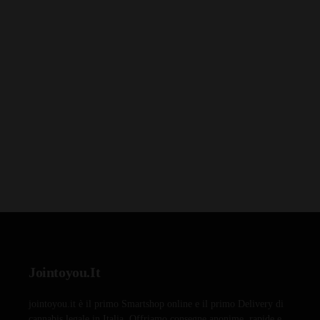
Jointoyou.It
jointoyou.it è il primo Smartshop online e il primo Delivery di
cannabis legale in Italia. Offriamo consegne anonime, rapide e