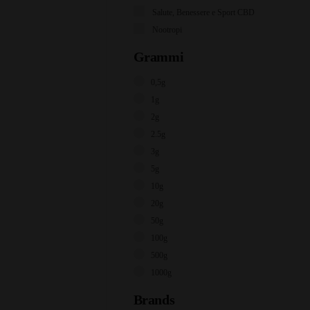
Salute, Benessere e Sport CBD
Nootropi
Grammi
0,5g
1g
2g
2.5g
3g
5g
10g
20g
50g
100g
500g
1000g
Brands