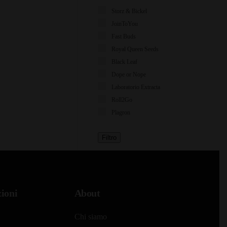
Storz & Bickel
JoinToYou
Fast Buds
Royal Queen Seeds
Black Leaf
Dope or Nope
Laboratorio Extracta
Roll2Go
Plagron
Filtro
ioni
About
Chi siamo