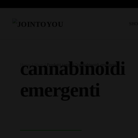
SHO
cannabinoidi
Home
/
Shop
/ Prodotti taggati “cannabinoidi emergenti”
emergenti