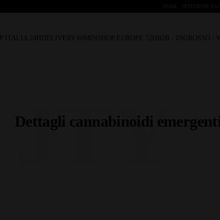
HOME
SPEDIZIONE NAZ
P ITALIA 24H
DELIVERY 60MIN
SHOP EUROPE 72H
B2B - INGROSSO /
JTY
Dettagli cannabinoidi emergent