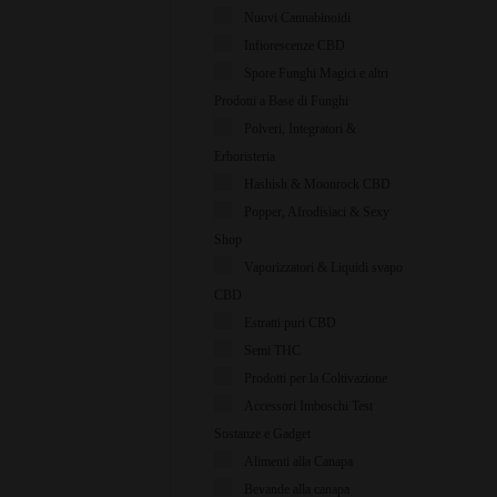
Nuovi Cannabinoidi
Infiorescenze CBD
Spore Funghi Magici e altri
Prodotti a Base di Funghi
Polveri, Integratori &
Erboristeria
Hashish & Moonrock CBD
Popper, Afrodisiaci & Sexy
Shop
Vaporizzatori & Liquidi svapo
CBD
Estratti puri CBD
Semi THC
Prodotti per la Coltivazione
Accessori Imboschi Test
Sostanze e Gadget
Alimenti alla Canapa
Bevande alla canapa