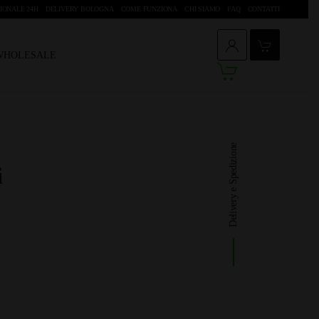
IONALE 24H
DELIVERY BOLOGNA
COME FUNZIONA
CHI SIAMO
FAQ
CONTATTI
 WHOLESALE
Delivery e Spedizione
i