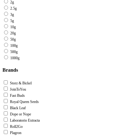
2g
2.5g
3g
5g
10g
20g
50g
100g
500g
1000g
Brands
Storz & Bickel
JoinToYou
Fast Buds
Royal Queen Seeds
Black Leaf
Dope or Nope
Laboratorio Extracta
Roll2Go
Plagron