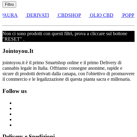
Filtro
 PAURA
DERIVATI
CBDSHOP
OLIO CBD
POPPE
Non ci sono prodotti con questi filtri, prova a cliccare sul bottone
"RESET" .
Jointoyou.It
jointoyou.it è il primo Smartshop online e il primo Delivery di
cannabis legale in Italia. Offriamo consegne anonime, rapide e
sicure di prodotti derivati dalla canapa, con l'obiettivo di promuovere
il commercio e le legalizzazione di questa pianta sacra e millenaria.
Follow us
Delivery e Spedizioni