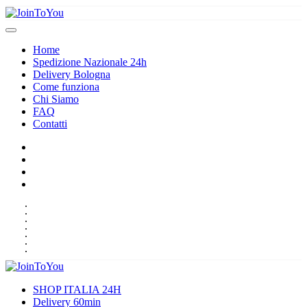
Home
Spedizione Nazionale 24h
Delivery Bologna
Come funziona
Chi Siamo
FAQ
Contatti
HOME
SPEDIZIONE NAZIONALE 24H
DELIVERY BOLOGNA
COME FUNZIONA
CHI SIAMO
FAQ
CONTATTI
SHOP ITALIA 24H
Delivery 60min