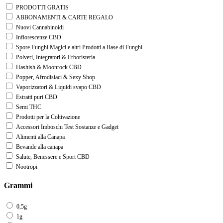
PRODOTTI GRATIS
ABBONAMENTI & CARTE REGALO
Nuovi Cannabinoidi
Infiorescenze CBD
Spore Funghi Magici e altri Prodotti a Base di Funghi
Polveri, Integratori & Erboristeria
Hashish & Moonrock CBD
Popper, Afrodisiaci & Sexy Shop
Vaporizzatori & Liquidi svapo CBD
Estratti puri CBD
Semi THC
Prodotti per la Coltivazione
Accessori Imboschi Test Sostanze e Gadget
Alimenti alla Canapa
Bevande alla canapa
Salute, Benessere e Sport CBD
Nootropi
Grammi
0,5g
1g