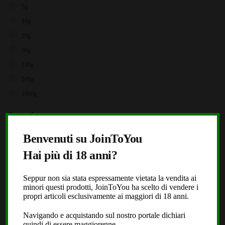
5g
10g
20g
50g
100g
500g
1000g
Brands
X
Storz & Bickel
Benvenuti su JoinToYou
JoinToYou
Hai più di 18 anni?
Fast Buds
Seppur non sia stata espressamente vietata la vendita ai
Royal Queen Seeds
minori questi prodotti, JoinToYou ha scelto di vendere i
Black Leaf
propri articoli esclusivamente ai maggiori di 18 anni.
Dope or Nope
Navigando e acquistando sul nostro portale dichiari
quindi di essere maggiorenne.
Laboratorio Extracta