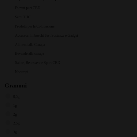
Estratti puri CBD
Semi THC
Prodotti per la Coltivazione
Accessori Imboschi Test Sostanze e Gadget
Alimenti alla Canapa
Bevande alla canapa
Salute, Benessere e Sport CBD
Nootropi
Grammi
0,5g
1g
2g
2.5g
3g