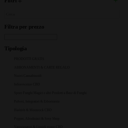
Filtri
Filtra per prezzo
Tipologia
PRODOTTI GRATIS
ABBONAMENTI & CARTE REGALO
Nuovi Cannabinoidi
Infiorescenze CBD
Spore Funghi Magici e altri Prodotti a Base di Funghi
Polveri, Integratori & Erboristeria
Hashish & Moonrock CBD
Popper, Afrodisiaci & Sexy Shop
Vaporizzatori & Liquidi svapo CBD